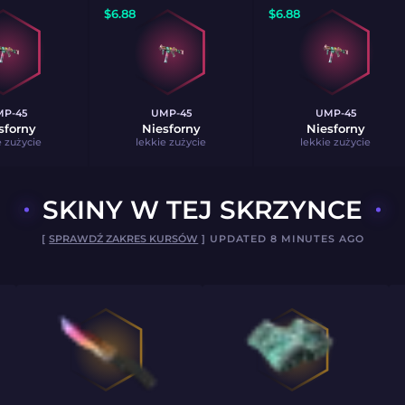
$
6.88
$
6.88
P-45
UMP-45
UMP-45
sforny
Niesforny
Niesforny
e zużycie
lekkie zużycie
lekkie zużycie
SKINY W TEJ SKRZYNCE
[
SPRAWDŹ ZAKRES KURSÓW
] UPDATED 8 MINUTES AGO