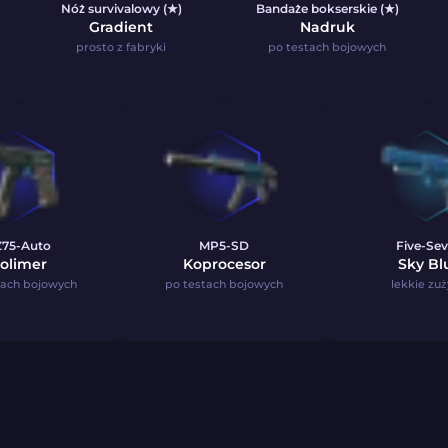
Nóż survivalowy (★)
Bandaże bokserskie (★)
Gradient
Nadruk
prosto z fabryki
po testach bojowych
75-Auto
MP5-SD
Five-Se
olimer
Koprocesor
Sky Bl
tach bojowych
po testach bojowych
lekkie zuż