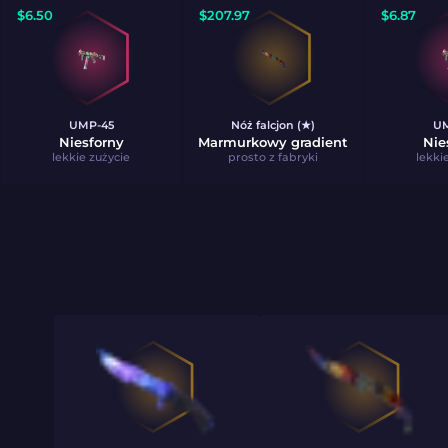
$
6.50
$
207.97
$
6.87
UMP-45
Nóż falcjon (★)
UM
Niesforny
Marmurkowy gradient
Nie
lekkie zużycie
prosto z fabryki
lekki