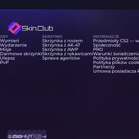
GRY
SKRZYNKI
INFORMACJE
Wymień
Skrzynka z nożem
Przedmioty CS2 — w
Wydarzenie
Skrzynka z AK-47
Społeczność
Misje
Skrzynka z AWP
PRO
Darmowe skrzynki
Skrzynka z rękawicami
Warunki świadczeni
Ulepsz
Sprawa agentów
Polityka prywatnośc
PvP
Polityka plików cook
Partnerzy
Umowa posiadacza k