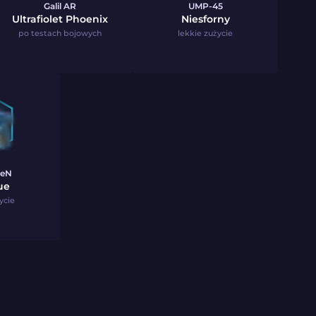
Galil AR
UMP-45
Ultrafiolet Phoenix
Niesforny
po testach bojowych
lekkie zużycie
veN
ue
ycie