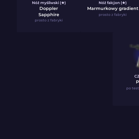
Nóż myśliwski (★)
Nóż falcjon (★)
Doppler
Marmurkowy gradient
Sapphire
prosto z fabryki
prosto z fabryki
CZ
P
po tes