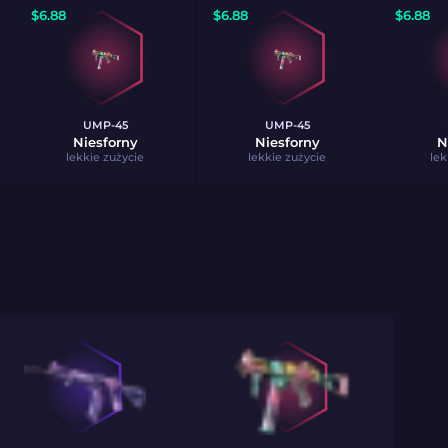
$
6.88
$
6.88
$
6.88
UMP-45
UMP-45
Niesforny
Niesforny
N
lekkie zużycie
lekkie zużycie
lek