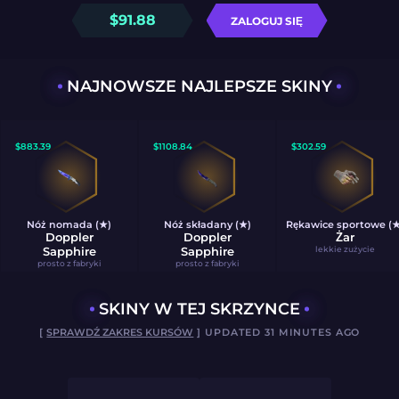
$
91.88
ZALOGUJ SIĘ
NAJNOWSZE NAJLEPSZE SKINY
$
883.39
$
1108.84
$
302.59
Nóż nomada (★)
Nóż składany (★)
Rękawice sportowe (★
Doppler
Doppler
Żar
Sapphire
Sapphire
lekkie zużycie
prosto z fabryki
prosto z fabryki
SKINY W TEJ SKRZYNCE
[
SPRAWDŹ ZAKRES KURSÓW
] UPDATED 31 MINUTES AGO