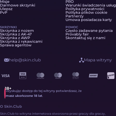
Misje
PRO
Darmowe skrzynki
Warunki świadczenia usług
Ulepsz
Polityka prywatności
PvP
Polityka plików cookie
Partnerzy
Umowa posiadacza karty
SKRZYNKI
POMOC
Skrzynka z nożem
Często zadawane pytania
Skrzynka z AK-47
Provably fair
Skrzynka z AWP
Skontaktuj się z nami
Skrzynka z rękawicami
Sprawa agentów
help@skin.club
Mapa witryny
Uzyskując dostęp do tej witryny potwierdzasz, że
masz ukończone 18 lat
.
O Skin.Club
Skin.Club to witryna internetowa stworzona przez graczy dla graczy,