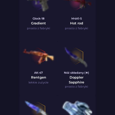
Glock-18
M4A1-S
Gradient
Hot rod
prosto z fabryki
prosto z fabryki
AK-47
Nóż składany (★)
Rentgen
Doppler
Sapphire
lekkie zużycie
prosto z fabryki