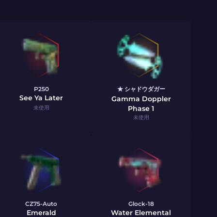
P250
★ シャドウダガー
See Ya Later
Gamma Doppler
未使用
Phase 1
未使用
CZ75-Auto
Glock-18
Emerald
Water Elemental