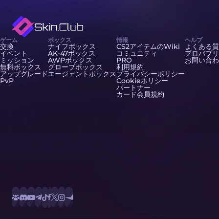
ゲーム
ボックス
情報
ヘルプ
交換
ナイフボックス
CS2アイテムのWiki
よくある質
イベント
AK-47ボックス
コミュニティ
プロバブリ
ミッション
AWPボックス
PRO
お問い合わ
無料ボックス
グローブボックス
利用規約
アップグレード
エージェントボックス
プライバシーポリシー
PvP
Cookieポリシー
パートナー
カード会員規約