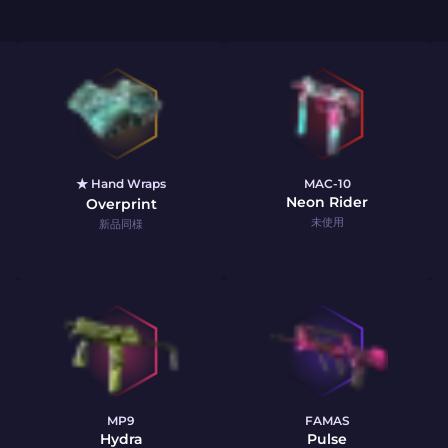
★ Hand Wraps
MAC-10
Neon Rider
Overprint
未使用
新品同様
MP9
FAMAS
Hydra
Pulse