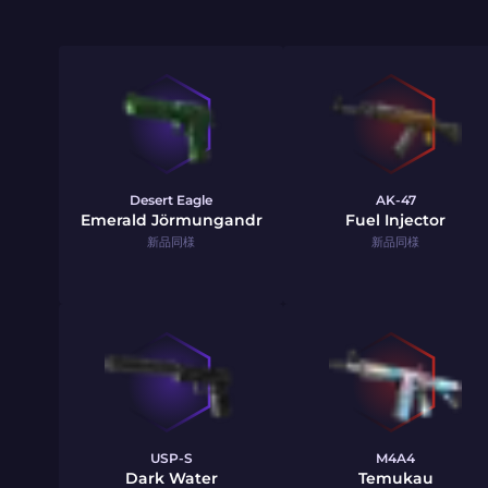
Desert Eagle
AK-47
Emerald Jörmungandr
Fuel Injector
新品同様
新品同様
USP-S
M4A4
Dark Water
Temukau