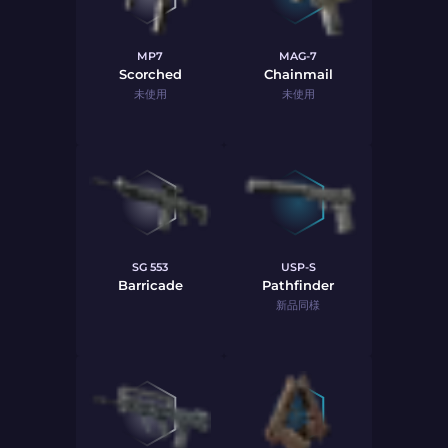
MP7
MAG-7
Scorched
Chainmail
未使用
未使用
SG 553
USP-S
Barricade
Pathfinder
新品同様