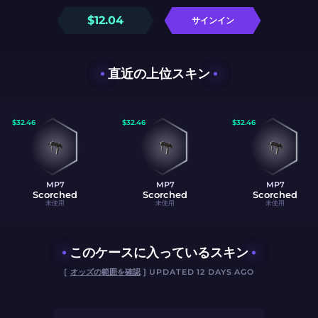
$
12.04
サインイン
直近の上位スキン
$
32.46
$
32.46
$
32.46
MP7
MP7
MP7
Scorched
Scorched
Scorched
未使用
未使用
未使用
このケースに入っているスキン
[
オッズの範囲を確認
] UPDATED 12 DAYS AGO