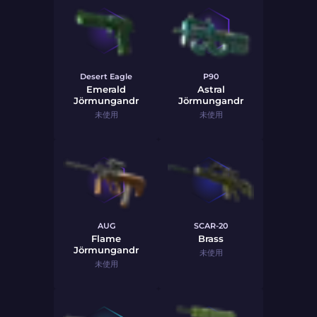
Desert Eagle
P90
Emerald
Astral
Jörmungandr
Jörmungandr
未使用
未使用
AUG
SCAR-20
Flame
Brass
Jörmungandr
未使用
未使用