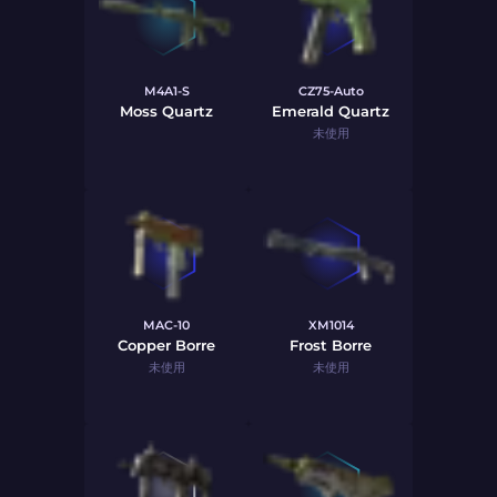
M4A1-S
CZ75-Auto
Moss Quartz
Emerald Quartz
未使用
MAC-10
XM1014
Copper Borre
Frost Borre
未使用
未使用