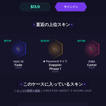
$
13.9
サインイン
直近の上位スキン
$
57.91
$
218.97
$
47.96
★ Paracord ナイフ
MAC-10
P250
Fade
Doppler
Cartel
未使用
未使用
Phase 1
未使用
このケースに入っているスキン
[
オッズの範囲を確認
] UPDATED ABOUT 2 HOURS AGO