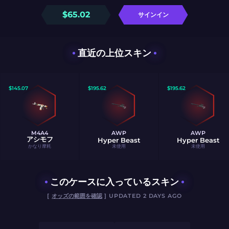
$
65.02
サインイン
直近の上位スキン
$
145.07
$
195.62
$
195.62
M4A4
AWP
AWP
アシモフ
Hyper Beast
Hyper Beast
かなり摩耗
未使用
未使用
このケースに入っているスキン
[
オッズの範囲を確認
] UPDATED 2 DAYS AGO