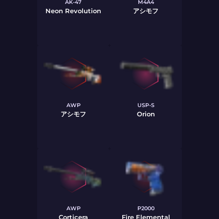
AK-47
M4A4
Neon Revolution
アシモフ
AWP
USP-S
アシモフ
Orion
AWP
P2000
Corticera
Fire Elemental