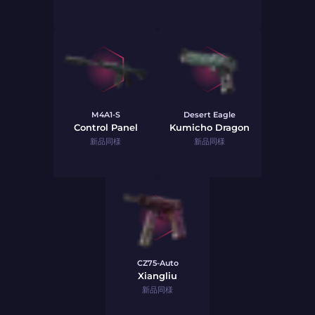
M4A1-S
Desert Eagle
Control Panel
Kumicho Dragon
新品同様
新品同様
CZ75-Auto
Xiangliu
新品同様