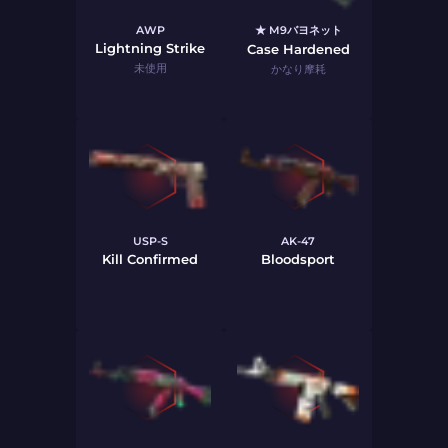
AWP
★ M9バヨネット
Lightning Strike
Case Hardened
未使用
かなり摩耗
USP-S
AK-47
Kill Confirmed
Bloodsport