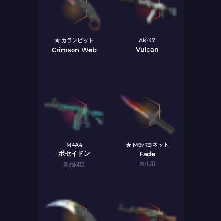
★ カランビット
AK-47
Vulcan
Crimson Web
M4A4
★ M9バヨネット
ポセイドン
Fade
未使用
新品同様