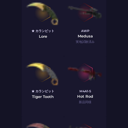
★ カランビット
AWP
Medusa
Lore
実地試験済み
★ カランビット
M4A1-S
Hot Rod
Tiger Tooth
新品同様