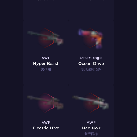
AWP
Desert Eagle
Hyper Beast
Ocean Drive
未使用
実地試験済み
AWP
AWP
Electric Hive
Neo-Noir
新品同様