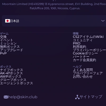
Moontain Limited (HE410299) 13 Kypranoros street, EVI Building, 2nd floo
flat/office 205, 1061, Nicosia, Cyprus.
日本語
ゲーム
情報
交換
CS2アイテムのWiki
イベント
コミュニティ
ミッション
PRO
無料ボックス
利用規約
アップグレード
プライバシーポリシー
PvP
Cookieポリシー
パートナー
カード会員規約
ボックス
ヘルプ
ナイフボックス
よくある質問
AK-47ボックス
プロバブリーフェア
AWPボックス
お問い合わせ
グローブボックス
エージェントボックス
サイトマップ
help@skin.club