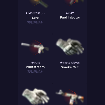
★ M9バヨネット
AK-47
Fuel Injector
Lore
実地試験済み
M4A1-S
★ Moto Gloves
Printstream
Smoke Out
実地試験済み