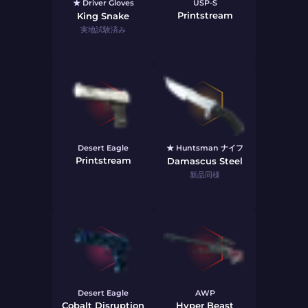
★ Driver Gloves
USP-S
Printstream
King Snake
実地試験済み
Desert Eagle
★ Huntsman ナイフ
Printstream
Damascus Steel
新品同様
Desert Eagle
AWP
Cobalt Disruption
Hyper Beast