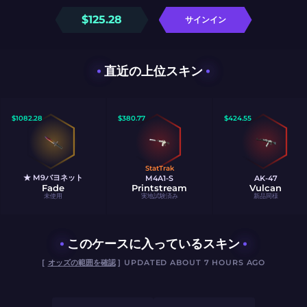
$
125.28
サインイン
直近の上位スキン
$
1082.28
$
380.77
$
424.55
StatTrak
★ M9バヨネット
M4A1-S
AK-47
Fade
Printstream
Vulcan
未使用
実地試験済み
新品同様
このケースに入っているスキン
[
オッズの範囲を確認
] UPDATED ABOUT 7 HOURS AGO