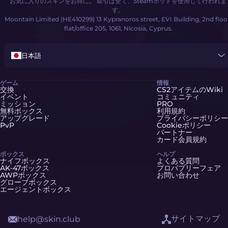
お気に入りのスキンをお得に。 取引は全て、Steamボットを使用して行われま
す。
Moontain Limited (HE410299) 13 Kypranoros street, EVI Building, 2nd floo
flat/office 205, 1061, Nicosia, Cyprus.
日本語
ゲーム
情報
交換
CS2アイテムのWiki
イベント
コミュニティ
ミッション
PRO
無料ボックス
利用規約
アップグレード
プライバシーポリシー
PvP
Cookieポリシー
パートナー
カード会員規約
ボックス
ヘルプ
ナイフボックス
よくある質問
AK-47ボックス
プロバブリーフェア
AWPボックス
お問い合わせ
グローブボックス
エージェントボックス
サイトマップ
help@skin.club