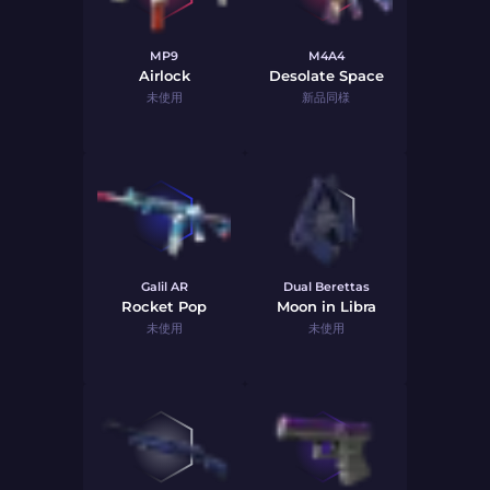
MP9
M4A4
Airlock
Desolate Space
未使用
新品同様
Galil AR
Dual Berettas
Rocket Pop
Moon in Libra
未使用
未使用