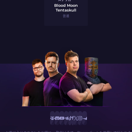
Blood Moon
Tentaskull
普通