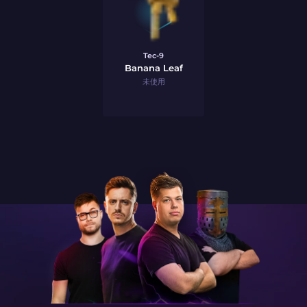
Tec-9
Banana Leaf
未使用