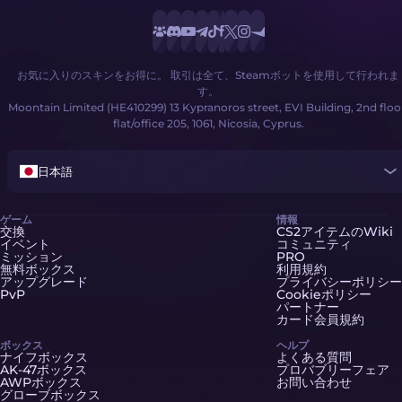
お気に入りのスキンをお得に。 取引は全て、Steamボットを使用して行われま
す。
Moontain Limited (HE410299) 13 Kypranoros street, EVI Building, 2nd floo
flat/office 205, 1061, Nicosia, Cyprus.
日本語
ゲーム
情報
交換
CS2アイテムのWiki
イベント
コミュニティ
ミッション
PRO
無料ボックス
利用規約
アップグレード
プライバシーポリシー
PvP
Cookieポリシー
パートナー
カード会員規約
ボックス
ヘルプ
ナイフボックス
よくある質問
AK-47ボックス
プロバブリーフェア
AWPボックス
お問い合わせ
グローブボックス