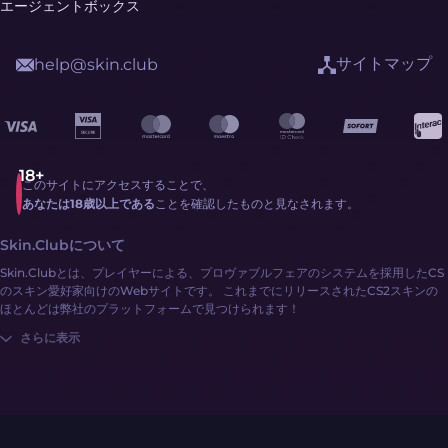
エージェントボックス
サイトマップ
help@skin.club
このサイトにアクセスすることで、
あなたは18歳以上である
ことを確認したものと見なされます。
Skin.Clubについて
Skin.Clubとは、プレイヤーによる、プロヴァブルフェアのシステムを採用したCS
のスキン愛好家向けのWebサイトです。 これまでにリリースされたCS2スキンの
ほとんどは弊社のプラットフォームで見つけられます！
さらに表示
かつてないほど簡単にCS2のスキンを獲得できます：
サインイン
現金またはCS2のスキンで残高チャージします
サイトの様々な仕組みを活用して幅広いスキンのコレクションを探索しましょう！
Skin.ClubではG2A Pay、クレジットカード、CS2スキンなど、様々な支払い方法
をご利用いただけます！ また、Skin.ClubのSNSには残高を獲得できる特別なプロ