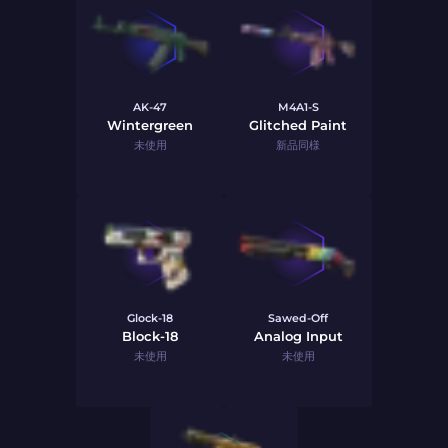
AK-47
M4A1-S
Wintergreen
Glitched Paint
未使用
新品同様
Glock-18
Sawed-Off
Block-18
Analog Input
未使用
未使用