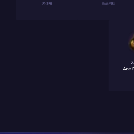
未使用
新品同様
ス
Ace 