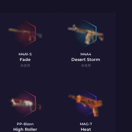
M4A1-S
M4A4
Fade
Desert Storm
未使用
未使用
PP-Bizon
MAG-7
High Roller
Heat