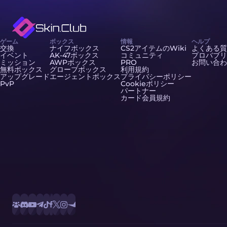
ゲーム
ボックス
情報
ヘルプ
交換
ナイフボックス
CS2アイテムのWiki
よくある質
イベント
AK-47ボックス
コミュニティ
プロバブリ
ミッション
AWPボックス
PRO
お問い合わ
無料ボックス
グローブボックス
利用規約
アップグレード
エージェントボックス
プライバシーポリシー
PvP
Cookieポリシー
パートナー
カード会員規約