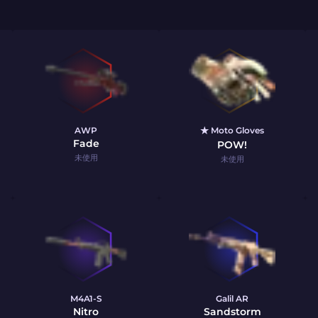
AWP
★ Moto Gloves
Fade
POW!
未使用
未使用
M4A1-S
Galil AR
Nitro
Sandstorm