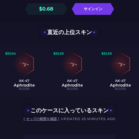
$
0.68
サインイン
直近の上位スキン
$
33.04
$
33.09
$
33.09
AK-47
AK-47
AK-47
Aphrodite
Aphrodite
Aphrodite
新品同様
新品同様
新品同様
このケースに入っているスキン
[
オッズの範囲を確認
] UPDATED 25 MINUTES AGO