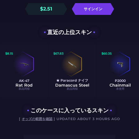
$
2.51
サインイン
直近の上位スキン
$
8.15
$
67.83
$
60.35
★ Paracord ナイフ
AK-47
P2000
Rat Rod
Damascus Steel
Chainmail
新品同様
新品同様
未使用
このケースに入っているスキン
[
オッズの範囲を確認
] UPDATED ABOUT 3 HOURS AGO