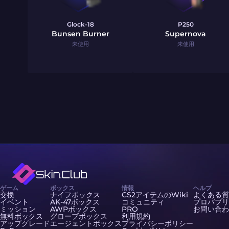
Glock-18
P250
Bunsen Burner
Supernova
未使用
未使用
ゲーム
ボックス
情報
ヘルプ
交換
ナイフボックス
CS2アイテムのWiki
よくある質
イベント
AK-47ボックス
コミュニティ
プロバブリ
ミッション
AWPボックス
PRO
お問い合わ
無料ボックス
グローブボックス
利用規約
アップグレード
エージェントボックス
プライバシーポリシー