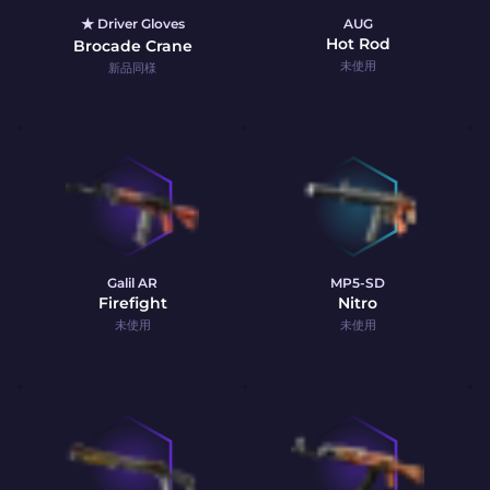
★ Driver Gloves
AUG
Hot Rod
Brocade Crane
未使用
新品同様
Galil AR
MP5-SD
Firefight
Nitro
未使用
未使用