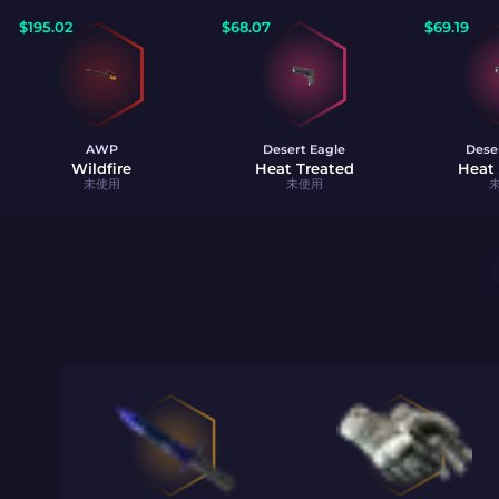
$
195.02
$
68.07
$
69.19
AWP
Desert Eagle
Dese
Wildfire
Heat Treated
Heat 
未使用
未使用