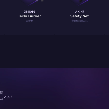
XM1014
AK-47
Teclu Burner
Safety Net
未使用
実地試験済み
問
ーフェア
せ