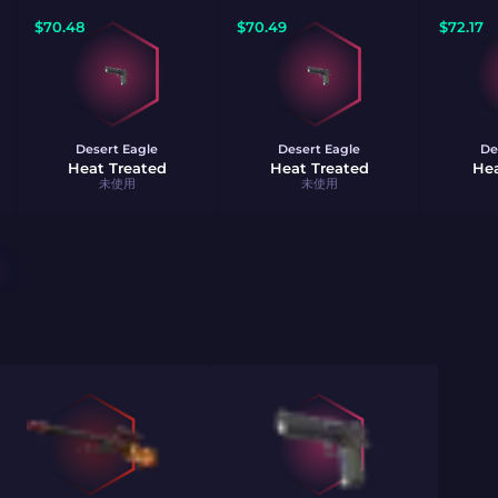
$
70.48
$
70.49
$
72.17
Desert Eagle
Desert Eagle
De
Heat Treated
Heat Treated
Hea
未使用
未使用