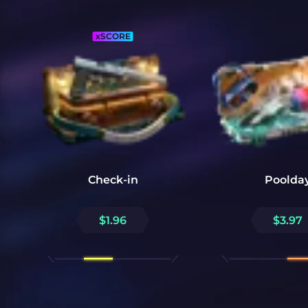
xSCORE
Check-in
Poolda
$
1.96
$
3.97