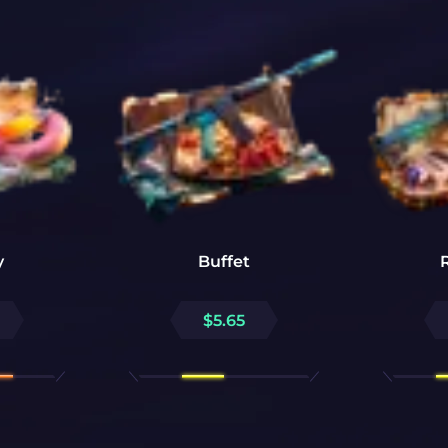
y
Buffet
$
5.65