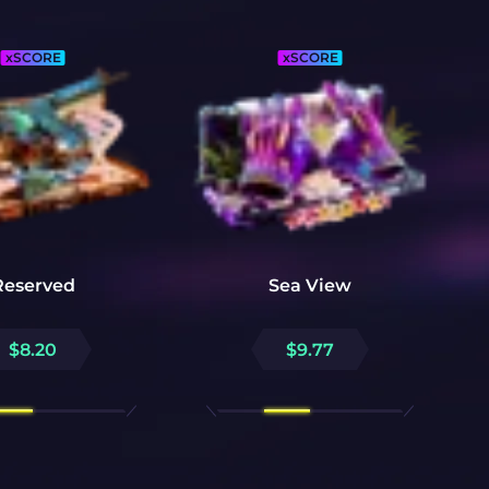
xSCORE
xSCORE
Reserved
Sea View
$
8.20
$
9.77