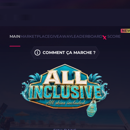
NE
MAIN
MARKETPLACE
GIVEAWAY
LEADERBOARD
SCORE
COMMENT ÇA MARCHE ?