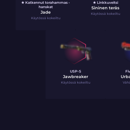
★ Katkennut torahammas -
★ Linkkuveitsi
hanskat
Sininen teräs
Jade
Käytössä kokeiltu
Käytössä kokeiltu
USP-S
Fi
Jawbreaker
Urb
Käytössä kokeiltu
Vähä