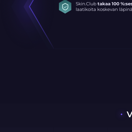
Skin.Club
takaa 100 %:ses
laatikoita koskevan läp
V