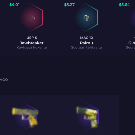
$
4.01
$
5.27
$
5.64
USP-S
MAC-10
Jawbreaker
Palmu
Glo
Käytössä kokeiltu
Suoraan tehtaalta
Suora
 AGO