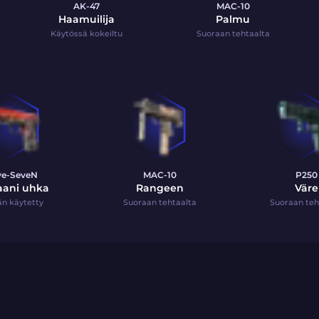
AK-47
MAC-10
Haamuilija
Palmu
Käytössä kokeiltu
Suoraan tehtaalta
ve-SeveN
MAC-10
P250
aani uhka
Rangeen
Väre
n käytetty
Suoraan tehtaalta
Suoraan teh