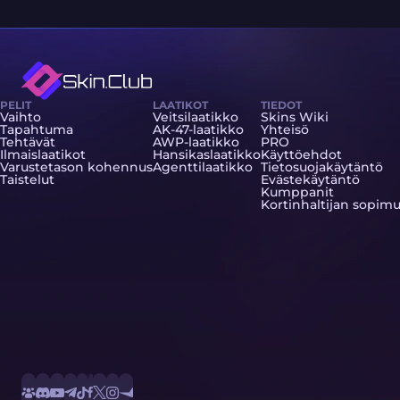
PELIT
LAATIKOT
TIEDOT
Vaihto
Veitsilaatikko
Skins Wiki
Tapahtuma
AK-47-laatikko
Yhteisö
Tehtävät
AWP-laatikko
PRO
Ilmaislaatikot
Hansikaslaatikko
Käyttöehdot
Varustetason kohennus
Agenttilaatikko
Tietosuojakäytäntö
Taistelut
Evästekäytäntö
Kumppanit
Kortinhaltijan sopim