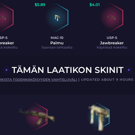
$
5.89
$
4.01
SP-S
MAC-10
USP-S
reaker
Palmu
Jawbreaker
ä kokeiltu
Suoraan tehtaalta
Käytössä kokeiltu
TÄMÄN LAATIKON SKINIT
RKISTA TODENNÄKÖISYYDEN VAIHTELUVÄLI
] UPDATED ABOUT 9 HOURS