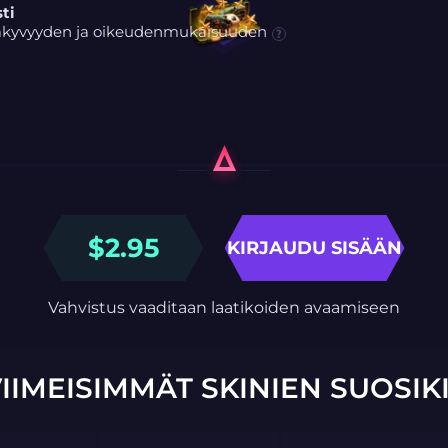
ti
inäkyvyyden ja oikeudenmukaisuuden
$
2.95
KIRJAUDU SISÄÄN
Vahvistus vaaditaan laatikoiden avaamiseen
IIMEISIMMÄT SKINIEN SUOSIK