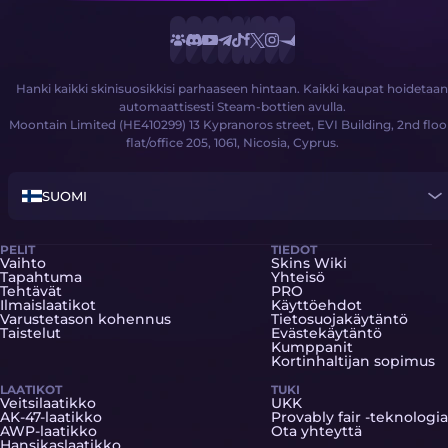
Hanki kaikki skinisuosikkisi parhaaseen hintaan. Kaikki kaupat hoidetaan
automaattisesti Steam-bottien avulla.
Moontain Limited (HE410299) 13 Kypranoros street, EVI Building, 2nd floo
flat/office 205, 1061, Nicosia, Cyprus.
SUOMI
PELIT
TIEDOT
Vaihto
Skins Wiki
Tapahtuma
Yhteisö
Tehtävät
PRO
Ilmaislaatikot
Käyttöehdot
Varustetason kohennus
Tietosuojakäytäntö
Taistelut
Evästekäytäntö
Kumppanit
Kortinhaltijan sopimus
LAATIKOT
TUKI
Veitsilaatikko
UKK
AK-47-laatikko
Provably fair -teknologia
AWP-laatikko
Ota yhteyttä
Hansikaslaatikko