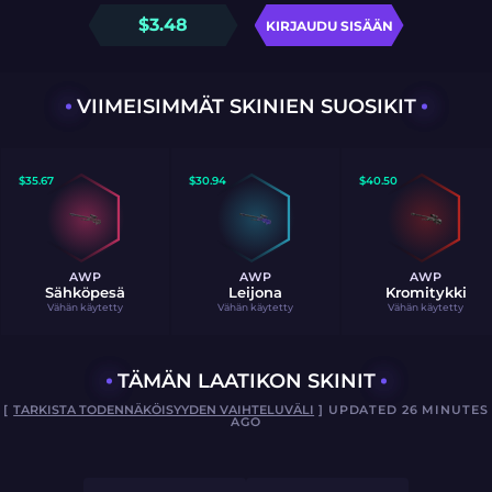
$
3.48
KIRJAUDU SISÄÄN
VIIMEISIMMÄT SKINIEN SUOSIKIT
$
35.67
$
30.94
$
40.50
AWP
AWP
AWP
Sähköpesä
Leijona
Kromitykki
Vähän käytetty
Vähän käytetty
Vähän käytetty
TÄMÄN LAATIKON SKINIT
[
TARKISTA TODENNÄKÖISYYDEN VAIHTELUVÄLI
] UPDATED 26 MINUTES
AGO