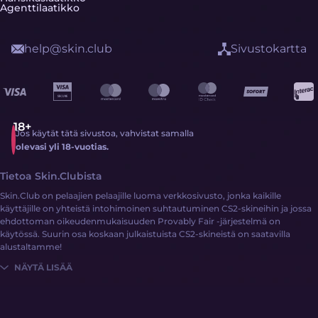
Agenttilaatikko
help@skin.club
Sivustokartta
Jos käytät tätä sivustoa, vahvistat samalla
olevasi yli 18-vuotias.
Tietoa Skin.Clubista
Skin.Club on pelaajien pelaajille luoma verkkosivusto, jonka kaikille
käyttäjille on yhteistä intohimoinen suhtautuminen CS2-skineihin ja jossa
ehdottoman oikeudenmukaisuuden Provably Fair -järjestelmä on
käytössä. Suurin osa koskaan julkaistuista CS2-skineistä on saatavilla
alustaltamme!
NÄYTÄ LISÄÄ
CS2-skinien hankkiminen ei ole koskaan ollut helpompaa:
Kirjaudu sisään
Täydennä saldoasi rahalla tai CS2-skineillä
Tutustu laajaan skinien kokoelmaan eri sivustomekaniikoiden kautta!