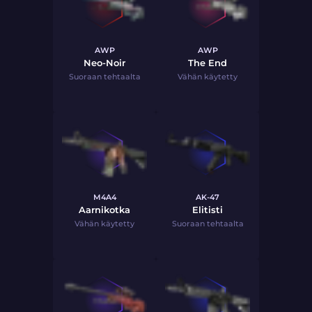
AWP
AWP
Neo-Noir
The End
Suoraan tehtaalta
Vähän käytetty
M4A4
AK-47
Aarnikotka
Elitisti
Vähän käytetty
Suoraan tehtaalta