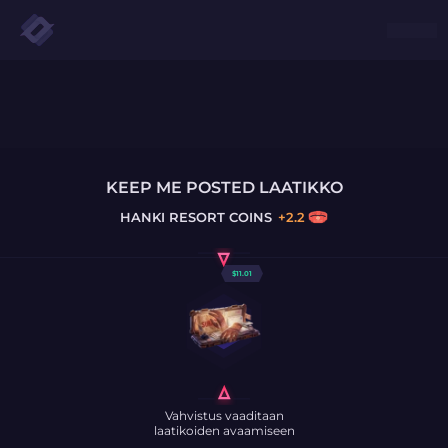
KEEP ME POSTED LAATIKKO
HANKI
RESORT COINS
+
2.2
$
11.01
Vahvistus vaaditaan
laatikoiden avaamiseen