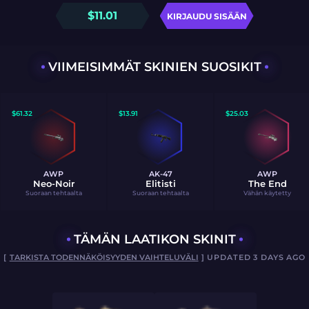
$
11.01
KIRJAUDU SISÄÄN
VIIMEISIMMÄT SKINIEN SUOSIKIT
$
61.32
$
13.91
$
25.03
AWP
AK-47
AWP
Neo-Noir
Elitisti
The End
Suoraan tehtaalta
Suoraan tehtaalta
Vähän käytetty
TÄMÄN LAATIKON SKINIT
[
TARKISTA TODENNÄKÖISYYDEN VAIHTELUVÄLI
] UPDATED 3 DAYS AGO