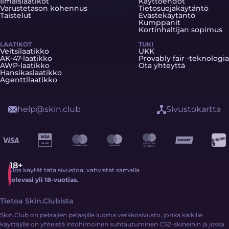
Ilmaislaatikot
Käyttöehdot
Varustetason kohennus
Tietosuojakäytäntö
Taistelut
Evästekäytäntö
Kumppanit
Kortinhaltijan sopimus
LAATIKOT
TUKI
Veitsilaatikko
UKK
AK-47-laatikko
Provably fair -teknologia
AWP-laatikko
Ota yhteyttä
Hansikaslaatikko
Agenttilaatikko
help@skin.club
Sivustokartta
Jos käytät tätä sivustoa, vahvistat samalla
olevasi yli 18-vuotias.
Tietoa Skin.Clubista
Skin.Club on pelaajien pelaajille luoma verkkosivusto, jonka kaikille
käyttäjille on yhteistä intohimoinen suhtautuminen CS2-skineihin ja jossa