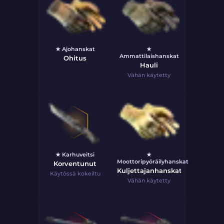
★ Ajohanskat
★
Ammattilaishanskat
Ohitus
Hauli
Vähän käytetty
★ Karhuveitsi
★
Moottoripyöräilyhanskat
Korventunut
Kuljettajanhanskat
Käytössä kokeiltu
Vähän käytetty