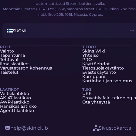
automaattisesti Steam-bottien avulla.
Moontain Limited (HE410299) 13 Kypranoros street, EVI Building, 2nd floo
flat/office 205, 1061, Nicosia, Cyprus.
SUOMI
PELIT
TIEDOT
Vaihto
Skins Wiki
Tapahtuma
Yhteisö
Tehtävät
PRO
Ilmaislaatikot
Käyttöehdot
Varustetason kohennus
Tietosuojakäytäntö
Taistelut
Evästekäytäntö
Kumppanit
Kortinhaltijan sopimus
LAATIKOT
TUKI
Veitsilaatikko
UKK
AK-47-laatikko
Provably fair -teknologia
AWP-laatikko
Ota yhteyttä
Hansikaslaatikko
Agenttilaatikko
help@skin.club
Sivustokartta