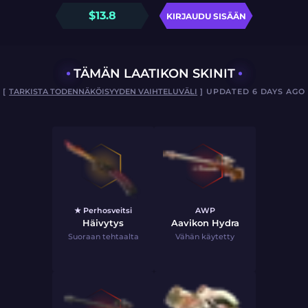
$
13.8
KIRJAUDU SISÄÄN
TÄMÄN LAATIKON SKINIT
[
TARKISTA TODENNÄKÖISYYDEN VAIHTELUVÄLI
] UPDATED 6 DAYS AGO
★ Perhosveitsi
AWP
Häivytys
Aavikon Hydra
Suoraan tehtaalta
Vähän käytetty