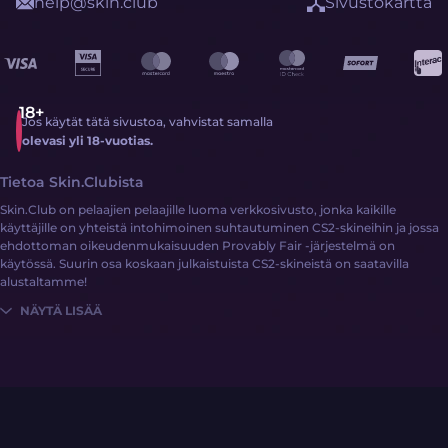
help@skin.club
Sivustokartta
Jos käytät tätä sivustoa, vahvistat samalla
olevasi yli 18-vuotias.
Tietoa Skin.Clubista
Skin.Club on pelaajien pelaajille luoma verkkosivusto, jonka kaikille
käyttäjille on yhteistä intohimoinen suhtautuminen CS2-skineihin ja jossa
ehdottoman oikeudenmukaisuuden Provably Fair -järjestelmä on
käytössä. Suurin osa koskaan julkaistuista CS2-skineistä on saatavilla
alustaltamme!
NÄYTÄ LISÄÄ
CS2-skinien hankkiminen ei ole koskaan ollut helpompaa:
Kirjaudu sisään
Täydennä saldoasi rahalla tai CS2-skineillä
Tutustu laajaan skinien kokoelmaan eri sivustomekaniikoiden kautta!
Skin.Clubissa on käytössä erilaisia maksujärjestelmiä, kuten G2A Pay,
luottokortit ja jopa CS2-skinit! Lisäksi Skin.Clubin sosiaalisen median
alustoilla jaetaan säännöllisesti erityisiä saldon täydennyksen