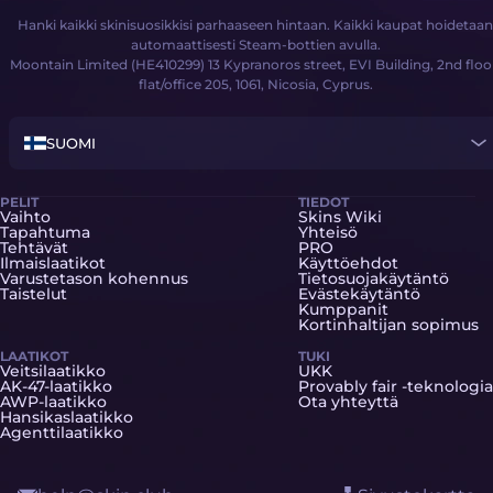
Hanki kaikki skinisuosikkisi parhaaseen hintaan. Kaikki kaupat hoidetaan
automaattisesti Steam-bottien avulla.
Moontain Limited (HE410299) 13 Kypranoros street, EVI Building, 2nd floo
flat/office 205, 1061, Nicosia, Cyprus.
SUOMI
PELIT
TIEDOT
Vaihto
Skins Wiki
Tapahtuma
Yhteisö
Tehtävät
PRO
Ilmaislaatikot
Käyttöehdot
Varustetason kohennus
Tietosuojakäytäntö
Taistelut
Evästekäytäntö
Kumppanit
Kortinhaltijan sopimus
LAATIKOT
TUKI
Veitsilaatikko
UKK
AK-47-laatikko
Provably fair -teknologia
AWP-laatikko
Ota yhteyttä
Hansikaslaatikko
Agenttilaatikko