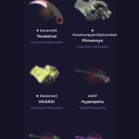
★ Karambit
★
Moottoripyöräilyhanskat
Teurastus
Pimennys
Suoraan tehtaalta
Suoraan tehtaalta
★ Käsisiteet
AWP
VAARA!
Hyperpeto
Suoraan tehtaalta
Vähän käytetty