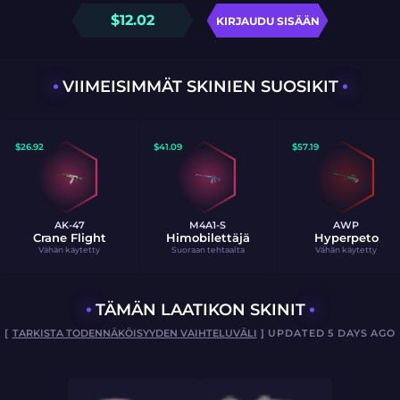
$
12.02
KIRJAUDU SISÄÄN
VIIMEISIMMÄT SKINIEN SUOSIKIT
$
26.92
$
41.09
$
57.19
AK-47
M4A1-S
AWP
Crane Flight
Himobilettäjä
Hyperpeto
Vähän käytetty
Suoraan tehtaalta
Vähän käytetty
TÄMÄN LAATIKON SKINIT
[
TARKISTA TODENNÄKÖISYYDEN VAIHTELUVÄLI
] UPDATED 5 DAYS AGO