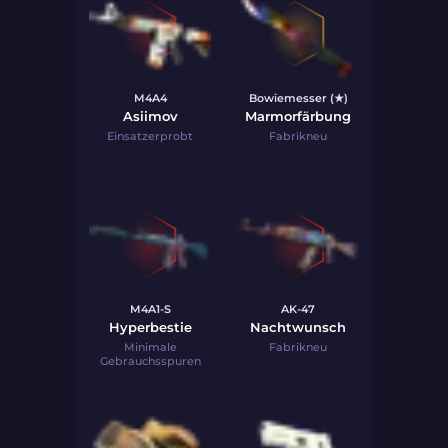
M4A4
Bowiemesser (★)
Asiimov
Marmorfärbung
Einsatzerprobt
Fabrikneu
M4A1-S
AK-47
Hyperbestie
Nachtwunsch
Minimale
Fabrikneu
Gebrauchsspuren