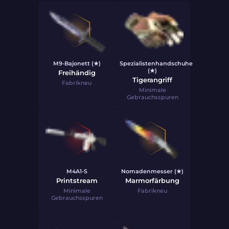
M9-Bajonett (★)
Spezialistenhandschuhe
(★)
Freihändig
Tigerangriff
Fabrikneu
Minimale
Gebrauchsspuren
M4A1-S
Nomadenmesser (★)
Printstream
Marmorfärbung
Minimale
Fabrikneu
Gebrauchsspuren