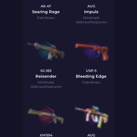
AK-47
AUG
Searing Rage
Impuls
Fabrikneu
Minimale
Gebrauchsspuren
SG 553
USP-S
Reisender
Bleeding Edge
Minimale
Fabrikneu
Gebrauchsspuren
XM1014
AUG