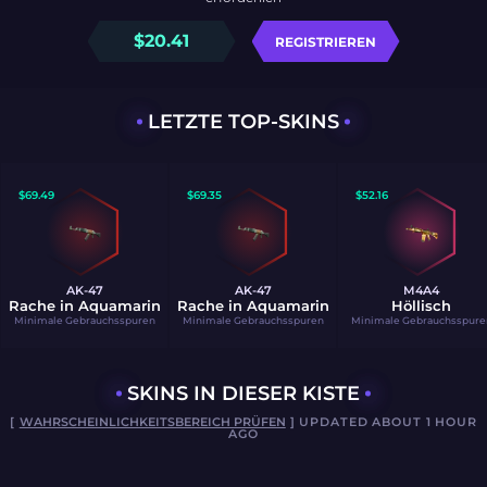
$
20.41
REGISTRIEREN
LETZTE TOP-SKINS
$
69.49
$
69.35
$
52.16
AK-47
AK-47
M4A4
Rache in Aquamarin
Rache in Aquamarin
Höllisch
Minimale Gebrauchsspuren
Minimale Gebrauchsspuren
Minimale Gebrauchsspure
SKINS IN DIESER KISTE
[
WAHRSCHEINLICHKEITSBEREICH PRÜFEN
] UPDATED ABOUT 1 HOUR
AGO