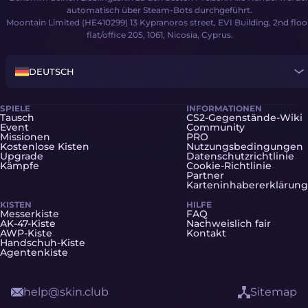
automatisch über Steam-Bots durchgeführt.
Moontain Limited (HE410299) 13 Kypranoros street, EVI Building, 2nd floo
flat/office 205, 1061, Nicosia, Cyprus.
DEUTSCH
SPIELE
INFORMATIONEN
Tausch
CS2-Gegenstände-Wiki
Event
Community
Missionen
PRO
Kostenlose Kisten
Nutzungsbedingungen
Upgrade
Datenschutzrichtlinie
Kämpfe
Cookie-Richtlinie
Partner
Karteninhabererklärung
KISTEN
HILFE
Messerkiste
FAQ
AK-47-Kiste
Nachweislich fair
AWP-Kiste
Kontakt
Handschuh-Kiste
Agentenkiste
help@skin.club
Sitemap