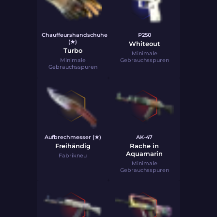
Chauffeurshandschuhe
P250
(★)
Whiteout
Turbo
Minimale
Minimale
Gebrauchsspuren
Gebrauchsspuren
Aufbrechmesser (★)
AK-47
Freihändig
Rache in
Aquamarin
Fabrikneu
Minimale
Gebrauchsspuren