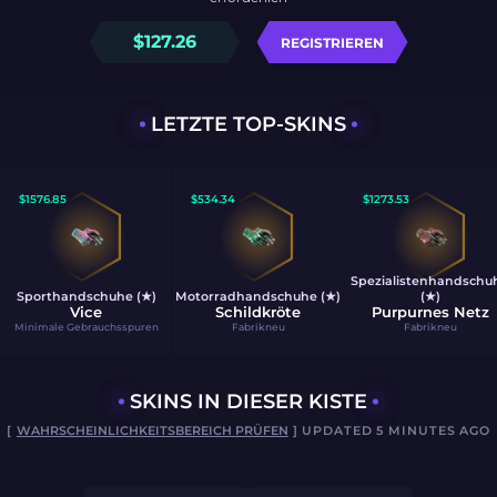
$
127.26
REGISTRIEREN
LETZTE TOP-SKINS
$
1576.85
$
534.34
$
1273.53
Spezialistenhandschu
Sporthandschuhe (★)
Motorradhandschuhe (★)
(★)
Vice
Schildkröte
Purpurnes Netz
Minimale Gebrauchsspuren
Fabrikneu
Fabrikneu
SKINS IN DIESER KISTE
[
WAHRSCHEINLICHKEITSBEREICH PRÜFEN
] UPDATED 5 MINUTES AGO