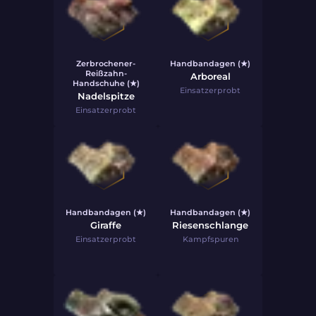
Zerbrochener-
Handbandagen (★)
Reißzahn-
Arboreal
Handschuhe (★)
Einsatzerprobt
Nadelspitze
Einsatzerprobt
Handbandagen (★)
Handbandagen (★)
Giraffe
Riesenschlange
Einsatzerprobt
Kampfspuren