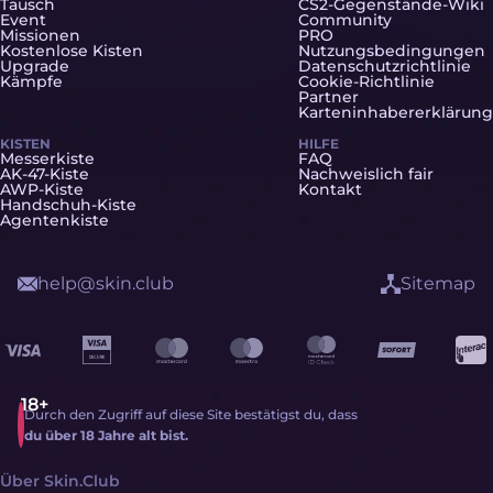
Tausch
CS2-Gegenstände-Wiki
Event
Community
Missionen
PRO
Kostenlose Kisten
Nutzungsbedingungen
Upgrade
Datenschutzrichtlinie
Kämpfe
Cookie-Richtlinie
Partner
Karteninhabererklärung
KISTEN
HILFE
Messerkiste
FAQ
AK-47-Kiste
Nachweislich fair
AWP-Kiste
Kontakt
Handschuh-Kiste
Agentenkiste
help@skin.club
Sitemap
Durch den Zugriff auf diese Site bestätigst du, dass
du über 18 Jahre alt bist.
Über Skin.Club