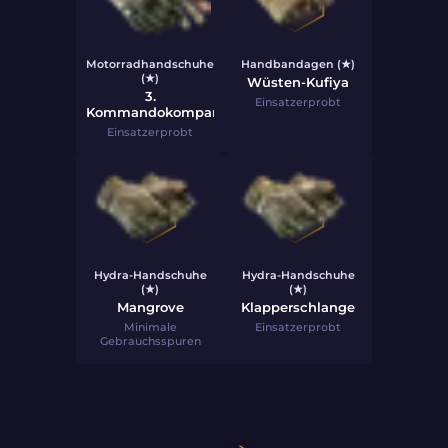
Motorradhandschuhe
Handbandagen (★)
(★)
Wüsten-Kufiya
3.
Einsatzerprobt
Kommandokompanie
Einsatzerprobt
Hydra-Handschuhe
Hydra-Handschuhe
(★)
(★)
Mangrove
Klapperschlange
Minimale
Einsatzerprobt
Gebrauchsspuren