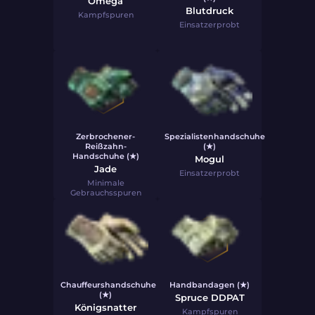
Omega
Blutdruck
Kampfspuren
Einsatzerprobt
Zerbrochener-
Spezialistenhandschuhe
Reißzahn-
(★)
Handschuhe (★)
Mogul
Jade
Einsatzerprobt
Minimale
Gebrauchsspuren
Chauffeurshandschuhe
Handbandagen (★)
(★)
Spruce DDPAT
Königsnatter
Kampfspuren