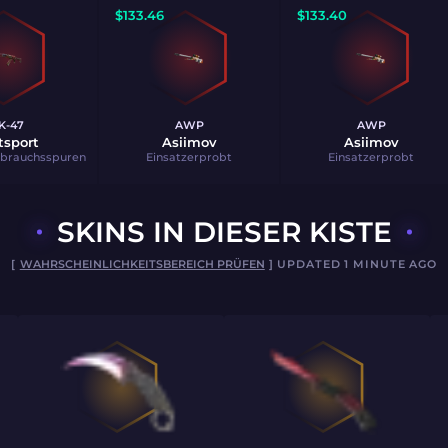
$
133.46
$
133.40
K-47
AWP
AWP
tsport
Asiimov
Asiimov
ebrauchsspuren
Einsatzerprobt
Einsatzerprobt
SKINS IN DIESER KISTE
[
WAHRSCHEINLICHKEITSBEREICH PRÜFEN
] UPDATED 1 MINUTE AGO