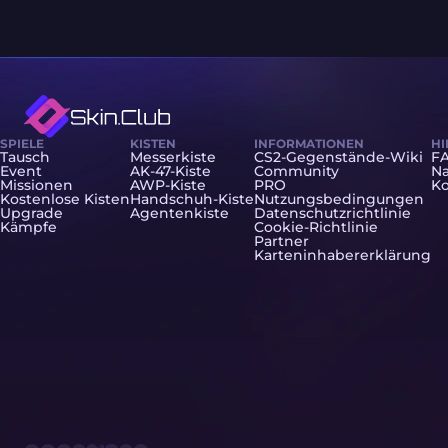
SPIELE
KISTEN
INFORMATIONEN
HI
Tausch
Messerkiste
CS2-Gegenstände-Wiki
F
Event
AK-47-Kiste
Community
Na
Missionen
AWP-Kiste
PRO
Ko
Kostenlose Kisten
Handschuh-Kiste
Nutzungsbedingungen
Upgrade
Agentenkiste
Datenschutzrichtlinie
Kämpfe
Cookie-Richtlinie
Partner
Karteninhabererklärung