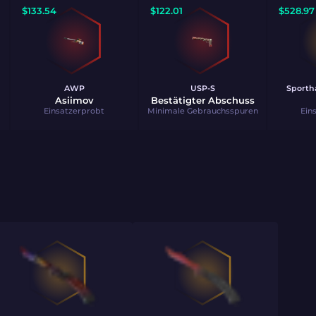
$
133.54
$
122.01
$
528.97
AWP
USP-S
Sporth
Asiimov
Bestätigter Abschuss
Einsatzerprobt
Minimale Gebrauchsspuren
Ein