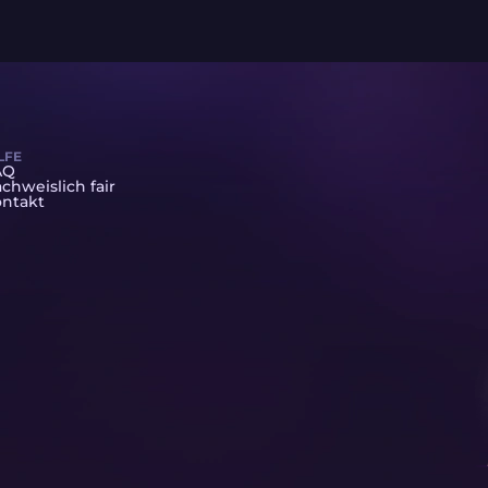
LFE
AQ
chweislich fair
ntakt