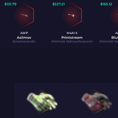
$
131.79
$
327.21
$
165.12
AWP
M4A1-S
A
Asiimov
Printstream
Blu
Einsatzerprobt
Minimale Gebrauchsspuren
Minimale G