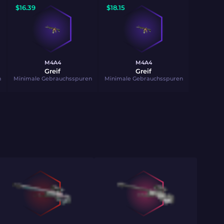
$
16.39
$
18.15
M4A4
M4A4
Greif
Greif
n
Minimale Gebrauchsspuren
Minimale Gebrauchsspuren