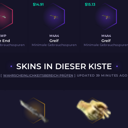
$
14.91
$
15.13
AWP
M4A4
M4A4
e End
Greif
Greif
ebrauchsspuren
Minimale Gebrauchsspuren
Minimale Gebrauchsspure
SKINS IN DIESER KISTE
[
WAHRSCHEINLICHKEITSBEREICH PRÜFEN
] UPDATED 39 MINUTES AGO