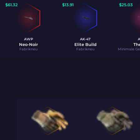
$
61.32
$
13.91
$
25.03
AWP
AK-47
Neo-Noir
Elite Build
Th
Fabrikneu
Fabrikneu
Minimale G