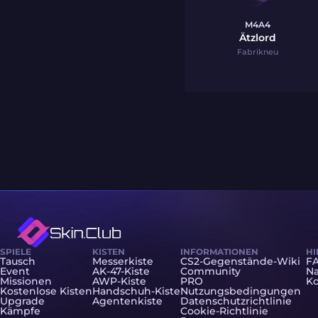
M4A4
Ätzlord
Fabrikneu
SPIELE
KISTEN
INFORMATIONEN
HI
Tausch
Messerkiste
CS2-Gegenstände-Wiki
F
Event
AK-47-Kiste
Community
Na
Missionen
AWP-Kiste
PRO
Ko
Kostenlose Kisten
Handschuh-Kiste
Nutzungsbedingungen
Upgrade
Agentenkiste
Datenschutzrichtlinie
Kämpfe
Cookie-Richtlinie