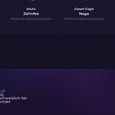
M4A4
Desert Eagle
Zahnfee
Naga
Minimale Gebrauchsspuren
Minimale Gebrauchsspuren
LFE
AQ
chweislich fair
ntakt