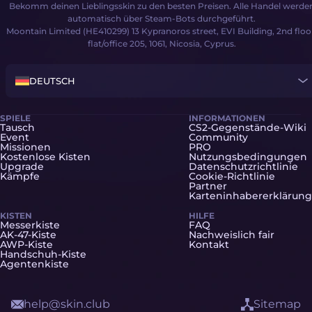
Bekomm deinen Lieblingsskin zu den besten Preisen. Alle Handel werde
automatisch über Steam-Bots durchgeführt.
Moontain Limited (HE410299) 13 Kypranoros street, EVI Building, 2nd floo
flat/office 205, 1061, Nicosia, Cyprus.
DEUTSCH
SPIELE
INFORMATIONEN
Tausch
CS2-Gegenstände-Wiki
Event
Community
Missionen
PRO
Kostenlose Kisten
Nutzungsbedingungen
Upgrade
Datenschutzrichtlinie
Kämpfe
Cookie-Richtlinie
Partner
Karteninhabererklärung
KISTEN
HILFE
Messerkiste
FAQ
AK-47-Kiste
Nachweislich fair
AWP-Kiste
Kontakt
Handschuh-Kiste
Agentenkiste
help@skin.club
Sitemap