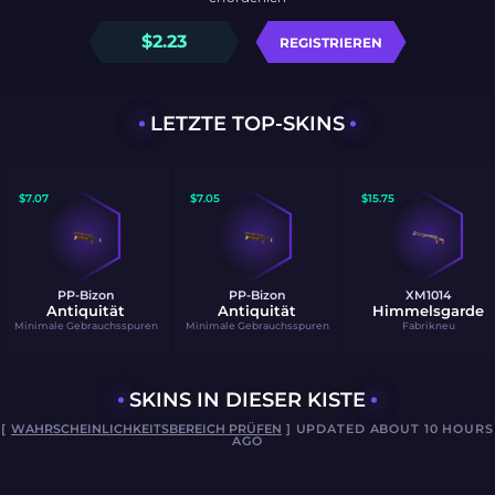
$
2.23
REGISTRIEREN
LETZTE TOP-SKINS
$
7.07
$
7.05
$
15.75
PP-Bizon
PP-Bizon
XM1014
Antiquität
Antiquität
Himmelsgarde
Minimale Gebrauchsspuren
Minimale Gebrauchsspuren
Fabrikneu
SKINS IN DIESER KISTE
[
WAHRSCHEINLICHKEITSBEREICH PRÜFEN
] UPDATED ABOUT 10 HOURS
AGO