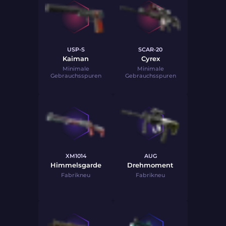
USP-S
SCAR-20
Kaiman
Cyrex
Minimale
Minimale
Gebrauchsspuren
Gebrauchsspuren
XM1014
AUG
Himmelsgarde
Drehmoment
Fabrikneu
Fabrikneu