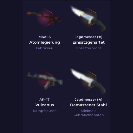
M4A1-S
Jagdmesser (★)
Atomlegierung
Einsatzgehärtet
Fabrikneu
Einsatzerprobt
AK-47
Jagdmesser (★)
Vulcanus
Damaszener Stahl
Kampfspuren
Minimale
Gebrauchsspuren