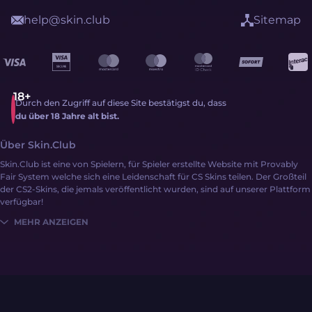
help@skin.club
Sitemap
Durch den Zugriff auf diese Site bestätigst du, dass
du über 18 Jahre alt bist.
Über Skin.Club
Skin.Club ist eine von Spielern, für Spieler erstellte Website mit Provably
Fair System welche sich eine Leidenschaft für CS Skins teilen. Der Großteil
der CS2-Skins, die jemals veröffentlicht wurden, sind auf unserer Plattform
verfügbar!
MEHR ANZEIGEN
CS2-Skins erhalten war nie einfacher:
Anmelden
Stocke dein Guthaben mit Geld oder CS2-Skins auf
Entdecke eine umfangreiche Sammlung von Skins mithilfe von
verschiedenen Seitenmechaniken!
Skin.Club bietet eine Vielzahl an Zahlungssystemen, inklusive G2A Pay,
Kreditkarten und sogar CS2-Skins! Zusätzlich werden regelmäßig spezielle