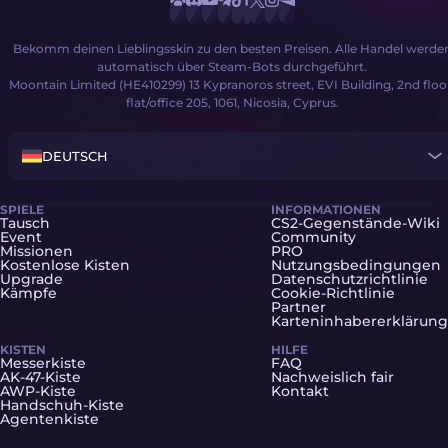
Bekomm deinen Lieblingsskin zu den besten Preisen. Alle Handel werde
automatisch über Steam-Bots durchgeführt.
Moontain Limited (HE410299) 13 Kypranoros street, EVI Building, 2nd floo
flat/office 205, 1061, Nicosia, Cyprus.
DEUTSCH
SPIELE
INFORMATIONEN
Tausch
CS2-Gegenstände-Wiki
Event
Community
Missionen
PRO
Kostenlose Kisten
Nutzungsbedingungen
Upgrade
Datenschutzrichtlinie
Kämpfe
Cookie-Richtlinie
Partner
Karteninhabererklärung
KISTEN
HILFE
Messerkiste
FAQ
AK-47-Kiste
Nachweislich fair
AWP-Kiste
Kontakt
Handschuh-Kiste
Agentenkiste