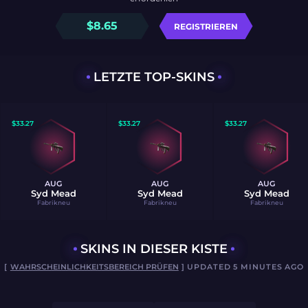
$
8.65
REGISTRIEREN
LETZTE TOP-SKINS
$
33.27
$
33.27
$
33.27
AUG
AUG
AUG
Syd Mead
Syd Mead
Syd Mead
Fabrikneu
Fabrikneu
Fabrikneu
SKINS IN DIESER KISTE
[
WAHRSCHEINLICHKEITSBEREICH PRÜFEN
] UPDATED 5 MINUTES AGO