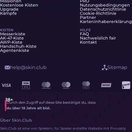
Missionen
PRO
Kostenlose Kisten
Nutzungsbedingungen
Upgrade
Datenschutzrichtlinie
Kämpfe
Cookie-Richtlinie
Partner
Karteninhabererklärung
KISTEN
HILFE
Messerkiste
FAQ
AK-47-Kiste
Nachweislich fair
AWP-Kiste
Kontakt
Handschuh-Kiste
Agentenkiste
help@skin.club
Sitemap
Durch den Zugriff auf diese Site bestätigst du, dass
du über 18 Jahre alt bist.
Über Skin.Club
Skin.Club ist eine von Spielern, für Spieler erstellte Website mit Provably