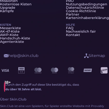
Missionen
PRO
Kostenlose Kisten
Nutzungsbedingungen
Upgrade
Datenschutzrichtlinie
Kämpfe
Cookie-Richtlinie
Partner
Karteninhabererklärung
KISTEN
HILFE
Messerkiste
FAQ
AK-47-Kiste
Nachweislich fair
AWP-Kiste
Kontakt
Handschuh-Kiste
Agentenkiste
help@skin.club
Sitemap
Durch den Zugriff auf diese Site bestätigst du, dass
du über 18 Jahre alt bist.
Über Skin.Club
Skin.Club ist eine von Spielern, für Spieler erstellte Website mit Provably