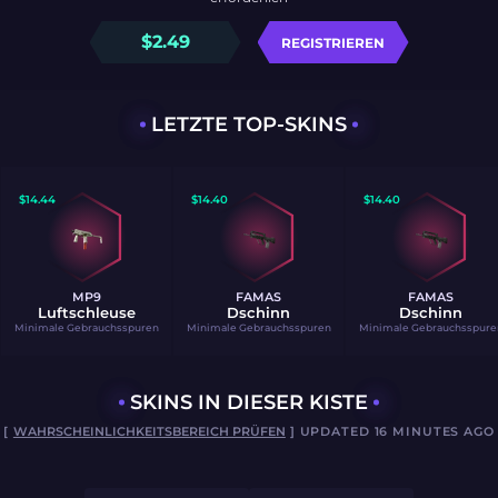
$
2.49
REGISTRIEREN
LETZTE TOP-SKINS
$
14.44
$
14.40
$
14.40
MP9
FAMAS
FAMAS
Luftschleuse
Dschinn
Dschinn
Minimale Gebrauchsspuren
Minimale Gebrauchsspuren
Minimale Gebrauchsspure
SKINS IN DIESER KISTE
[
WAHRSCHEINLICHKEITSBEREICH PRÜFEN
] UPDATED 16 MINUTES AGO