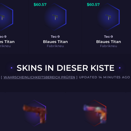
$
60.57
$
60.57
ec-9
Tec-9
Tec-9
s Titan
Blaues Titan
Blaues Titan
rikneu
Fabrikneu
Fabrikneu
SKINS IN DIESER KISTE
[
WAHRSCHEINLICHKEITSBEREICH PRÜFEN
] UPDATED 14 MINUTES AGO