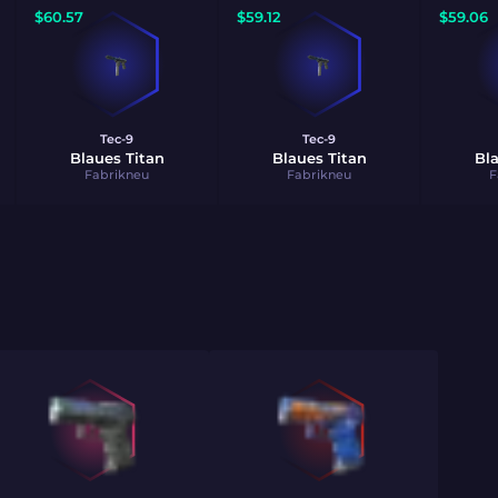
$
60.57
$
59.12
$
59.06
Tec-9
Tec-9
Blaues Titan
Blaues Titan
Bla
Fabrikneu
Fabrikneu
F