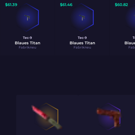
$
61.39
$
61.46
$
60.82
Tec-9
Tec-9
T
Blaues Titan
Blaues Titan
Blaue
Fabrikneu
Fabrikneu
Fab