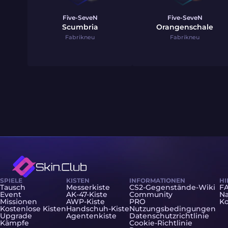
Five-SeveN
Five-SeveN
Scumbria
Orangenschale
Fabrikneu
Fabrikneu
SPIELE
KISTEN
INFORMATIONEN
HI
Tausch
Messerkiste
CS2-Gegenstände-Wiki
F
Event
AK-47-Kiste
Community
Na
Missionen
AWP-Kiste
PRO
Ko
Kostenlose Kisten
Handschuh-Kiste
Nutzungsbedingungen
Upgrade
Agentenkiste
Datenschutzrichtlinie
Kämpfe
Cookie-Richtlinie