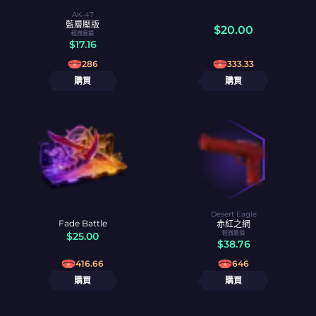
AK-47
藍層壓版
$
20.00
輕微磨損
$
17.16
286
333.33
購買
購買
Desert Eagle
Fade Battle
赤紅之網
輕微磨損
$
25.00
$
38.76
416.66
646
購買
購買