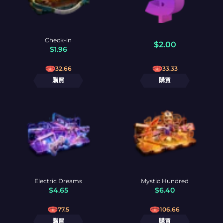
Check-in
$
2.00
$
1.96
32.66
33.33
購買
購買
Electric Dreams
Mystic Hundred
$
4.65
$
6.40
77.5
106.66
購買
購買