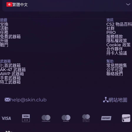
繁體中文
遊戲
資訊
兌換
CS2 物品百科
活動
社群
任務
PRO
免費武器箱
服務條款
升級
隱私權政策
戰鬥
Cookie 政策
合作夥伴
持卡人協議
武器箱
幫助
匕首武器箱
常見問題集
AK-47 武器箱
公平可證
AWP 武器箱
聯絡我們
手套武器箱
特工武器箱
help@skin.club
網站地圖