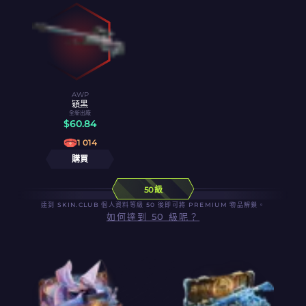
AWP
穎黑
全新出廠
$
60.84
1 014
購買
50 級
達到 SKIN.CLUB 個人資料等級 50 後即可將 PREMIUM 物品解鎖。
如何達到 50 級呢？