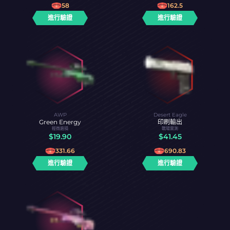
58
162.5
進行驗證
進行驗證
AWP
Desert Eagle
Green Energy
印刷輸出
輕微磨損
戰場實測
$
19.90
$
41.45
331.66
690.83
進行驗證
進行驗證