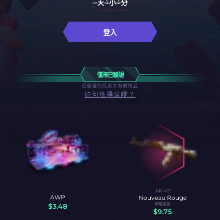
--天
--小
--分
登入
僅限已驗證
已驗證的兄弟才有的物品
如何獲得驗證？
AK-47
AWP
Nouveau Rouge
戰場實測
$
3.48
$
9.75