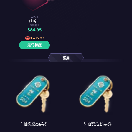
AWP
喀啪！
輕微磨損
$
84.95
1 415.83
進行驗證
通用
1 抽獎活動票券
5 抽獎活動票券