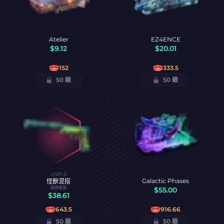
Atelier
EZ4ENCE
$
9.12
$
20.01
152
333.5
50 級
50 級
USP-S
Galactic Phases
怪獸混搭
輕微磨損
$
55.00
$
38.61
643.5
916.66
50 級
50 級