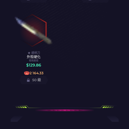
★ 繩柄刀
外殼硬化
輕微磨損
$
129.86
2 164.33
50 級