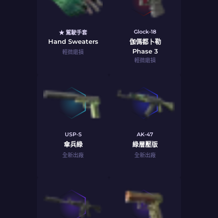
Glock-18
★ 駕駛手套
Hand Sweaters
伽傌都卜勒
Phase 3
輕微磨損
輕微磨損
USP-S
AK-47
傘兵綠
綠層壓版
全新出廠
全新出廠