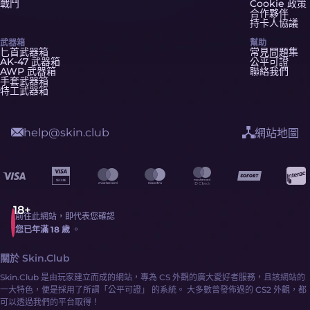
戰鬥
Cookie 政策
合作夥伴
持卡人協議
武器箱
幫助
匕首武器箱
常見問題集
AK-47 武器箱
公平可證
AWP 武器箱
聯絡我們
手套武器箱
特工武器箱
help@skin.club
網站地圖
前往此網站，即代表您確認
您已年滿 18 歲
。
關於 Skin.Club
Skin.Club 是由玩家建立而成的網站，專為 CS 外觀的廣大愛好者服務，且該網站的
一大特色，便是採用了所謂「公平可證」 的系統。 大多數曾發佈過的 CS2 外觀，都
可以透過我們的平台取得！