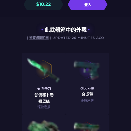
$
10.22
登入
此武器箱中的外觀
[
檢查賠率範圍
] UPDATED 26 MINUTES AGO
Glock-18
★ 布伊刀
合成葉
伽傌都卜勒
祖母綠
全新出廠
輕微磨損