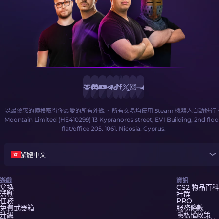
以最優惠的價格取得你最愛的所有外觀。 所有交易均使用 Steam 機器人自動進行
Moontain Limited (HE410299) 13 Kypranoros street, EVI Building, 2nd floo
flat/office 205, 1061, Nicosia, Cyprus.
繁體中文
遊戲
資訊
兌換
CS2 物品百科
活動
社群
任務
PRO
免費武器箱
服務條款
升級
隱私權政策