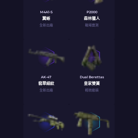
M4A1-S
P2000
翼蜥
森林獵人
全新出廠
戰場實測
AK-47
Dual Berettas
翡翠細紋
皇家雙簧
全新出廠
輕微磨損