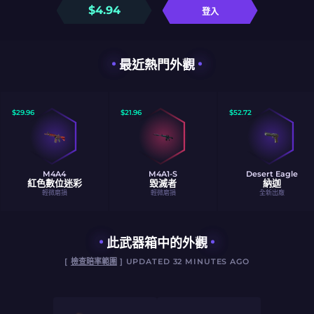
$
4.94
登入
最近熱門外觀
$
29.96
$
21.96
$
52.72
M4A4
M4A1-S
Desert Eagle
紅色數位迷彩
毀滅者
納迦
輕微磨損
輕微磨損
全新出廠
此武器箱中的外觀
[
檢查賠率範圍
] UPDATED 32 MINUTES AGO