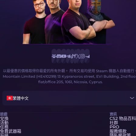
以最優惠的價格取得你最愛的所有外觀。 所有交易均使用 Steam 機器人自動進行
Moontain Limited (HE410299) 13 Kypranoros street, EVI Building, 2nd floo
flat/office 205, 1061, Nicosia, Cyprus.
繁體中文
遊戲
資訊
兌換
CS2 物品百科
活動
社群
任務
PRO
免費武器箱
服務條款
升級
隱私權政策