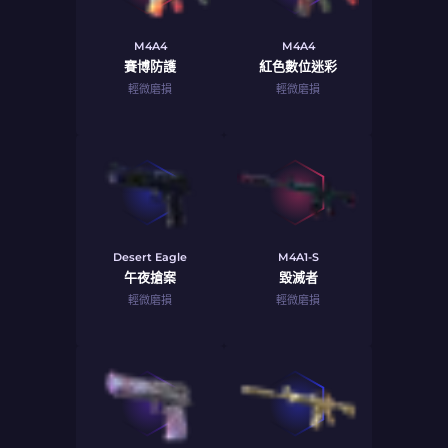
M4A4
M4A4
賽博防護
紅色數位迷彩
輕微磨損
輕微磨損
Desert Eagle
M4A1-S
午夜搶案
毀滅者
輕微磨損
輕微磨損