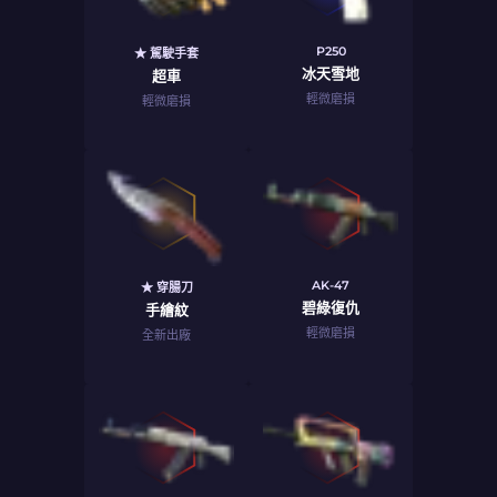
P250
★ 駕駛手套
冰天雪地
超車
輕微磨損
輕微磨損
AK-47
★ 穿腸刀
碧綠復仇
手繪紋
輕微磨損
全新出廠