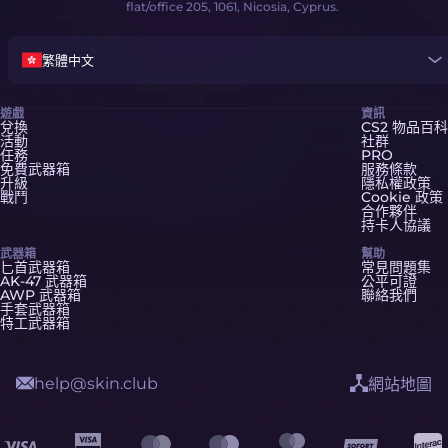
flat/office 205, 1061, Nicosia, Cyprus.
繁體中文
遊戲
資訊
兌換
CS2 物品百科
活動
社群
任務
PRO
免費武器箱
服務條款
升級
隱私權政策
戰鬥
Cookie 政策
合作夥伴
持卡人協議
武器箱
幫助
匕首武器箱
常見問題集
AK-47 武器箱
公平可證
AWP 武器箱
聯絡我們
手套武器箱
特工武器箱
help@skin.club
網站地圖