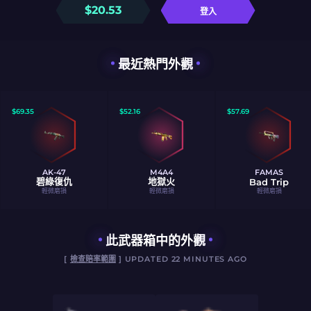
$
20.53
登入
最近熱門外觀
$
69.35
$
52.16
$
57.69
AK-47
M4A4
FAMAS
碧綠復仇
地獄火
Bad Trip
輕微磨損
輕微磨損
輕微磨損
此武器箱中的外觀
[
檢查賠率範圍
] UPDATED 22 MINUTES AGO