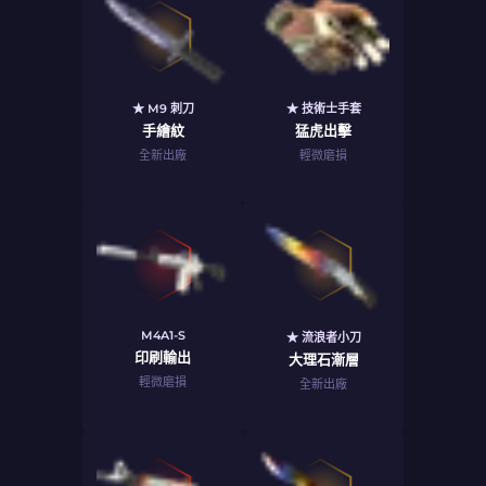
★ M9 刺刀
★ 技術士手套
手繪紋
猛虎出擊
全新出廠
輕微磨損
M4A1-S
★ 流浪者小刀
印刷輸出
大理石漸層
輕微磨損
全新出廠