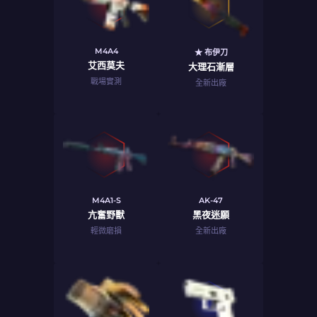
M4A4
★ 布伊刀
艾西莫夫
大理石漸層
戰場實測
全新出廠
M4A1-S
AK-47
亢奮野獸
黑夜迷願
輕微磨損
全新出廠