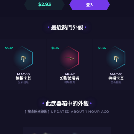
$
2.93
登入
最近熱門外觀
$
5.32
$
6.16
$
5.34
MAC-10
AK-47
MAC-10
棕梠卡其
幻影破壞者
棕梠卡其
全新出廠
戰場實測
全新出廠
此武器箱中的外觀
[
檢查賠率範圍
] UPDATED ABOUT 1 HOUR AGO