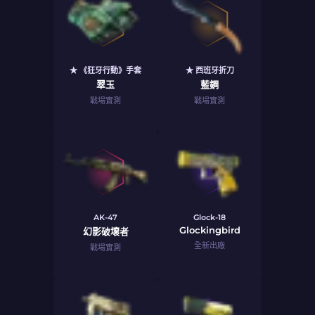
★ 《狂牙行動》手套
★ 西班牙折刀
翠玉
藍鋼
戰場實測
戰場實測
AK-47
Glock-18
Glockingbird
幻影破壞者
全新出廠
戰場實測