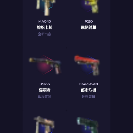
MAC-10
P250
棕梠卡其
飛靶射擊
全新出廠
USP-S
Five-SeveN
爆顎者
都市危機
戰場實測
輕微磨損