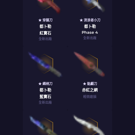
★ 穿腸刀
★ 流浪者小刀
都卜勒
都卜勒
Phase 4
紅寶石
全新出廠
全新出廠
★ 繩柄刀
★ 骷顱刀
都卜勒
赤紅之網
藍寶石
輕微磨損
全新出廠