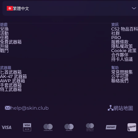
繁體中文
遊戲
資訊
兌換
CS2 物品百科
活動
社群
任務
PRO
免費武器箱
服務條款
升級
隱私權政策
戰鬥
Cookie 政策
合作夥伴
持卡人協議
武器箱
幫助
匕首武器箱
常見問題集
AK-47 武器箱
公平可證
AWP 武器箱
聯絡我們
手套武器箱
特工武器箱
help@skin.club
網站地圖