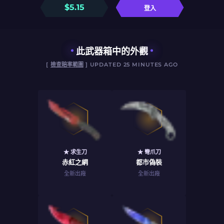
$
5.15
登入
此武器箱中的外觀
[
檢查賠率範圍
] UPDATED 25 MINUTES AGO
★ 求生刀
★ 彎爪刀
赤紅之網
都市偽裝
全新出廠
全新出廠