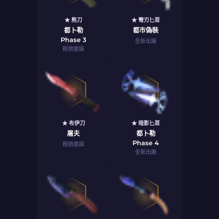
★ 熊刀
★ 彎刃匕首
都卜勒
都市偽裝
Phase 3
全新出廠
輕微磨損
★ 布伊刀
★ 暗影匕首
屠夫
都卜勒
Phase 4
輕微磨損
全新出廠