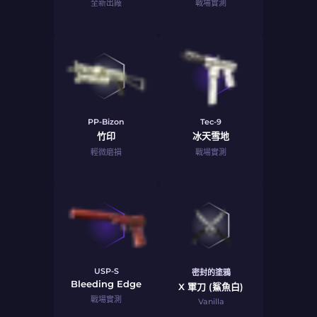
全新出廠
戰場實測
PP-Bizon
Tec-9
竹印
冰天雪地
輕微磨損
戰場實測
USP-S
密封的塗鴉
Bleeding Edge
X 軍刀 (鯊魚白)
戰場實測
Vanilla