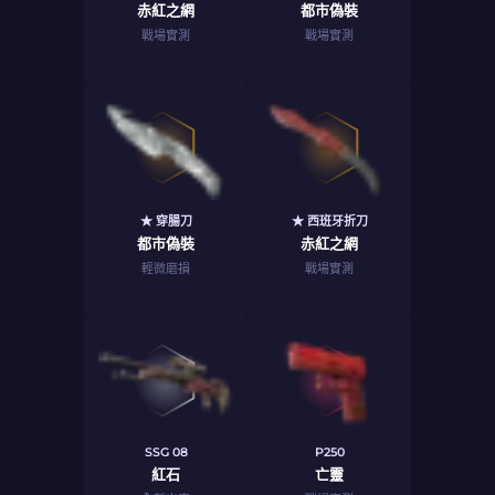
赤紅之網
都市偽裝
戰場實測
戰場實測
★ 穿腸刀
★ 西班牙折刀
都市偽裝
赤紅之網
輕微磨損
戰場實測
SSG 08
P250
紅石
亡靈