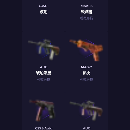
G3SG1
M4A1-S
波動
毀滅者
輕微磨損
AUG
MAG-7
琥珀漸層
熱火
輕微磨損
輕微磨損
CZ75-Auto
AUG