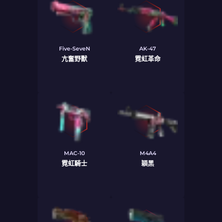
Five-SeveN
AK-47
亢奮野獸
霓虹革命
MAC-10
M4A4
霓虹騎士
穎黑