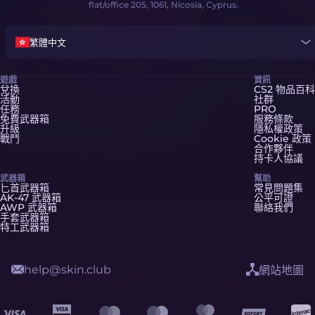
flat/office 205, 1061, Nicosia, Cyprus.
繁體中文
遊戲
資訊
兌換
CS2 物品百科
活動
社群
任務
PRO
免費武器箱
服務條款
升級
隱私權政策
戰鬥
Cookie 政策
合作夥伴
持卡人協議
武器箱
幫助
匕首武器箱
常見問題集
AK-47 武器箱
公平可證
AWP 武器箱
聯絡我們
手套武器箱
特工武器箱
help@skin.club
網站地圖