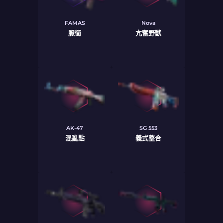
FAMAS
Nova
脈衝
亢奮野獸
AK-47
SG 553
混亂點
義式整合