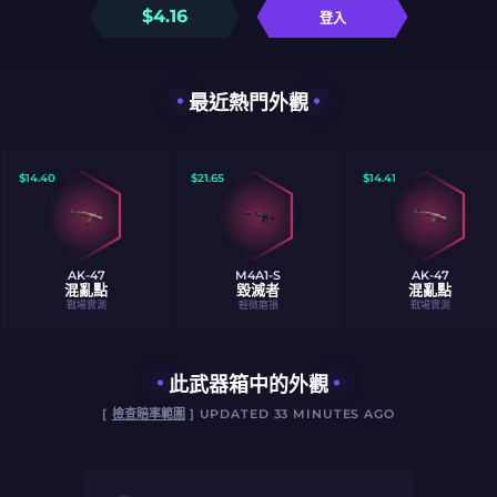
$
4.16
登入
最近熱門外觀
$
14.40
$
21.65
$
14.41
AK-47
M4A1-S
AK-47
混亂點
毀滅者
混亂點
戰場實測
輕微磨損
戰場實測
此武器箱中的外觀
[
檢查賠率範圍
] UPDATED 33 MINUTES AGO