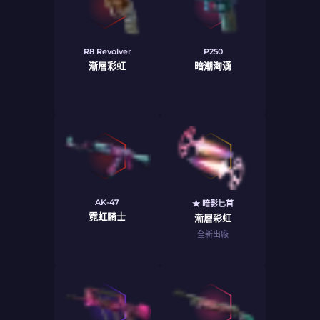
R8 Revolver
P250
漸層彩虹
暗潮洶湧
AK-47
★ 暗影匕首
霓虹騎士
漸層彩虹
全新出廠