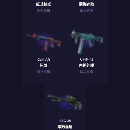
紅艾絲忒
隨機存取
輕微磨損
戰場實測
Galil AR
UMP-45
訊號
內骼外曝
輕微磨損
戰場實測
SSG 08
酸蝕漸層