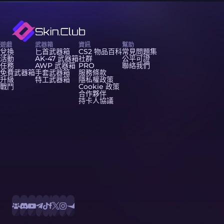
遊戲
武器箱
資訊
幫助
兌換
匕首武器箱
CS2 物品百科
常見問題集
活動
AK-47 武器箱
社群
公平可證
任務
AWP 武器箱
PRO
聯絡我們
免費武器箱
手套武器箱
服務條款
升級
特工武器箱
隱私權政策
戰鬥
Cookie 政策
合作夥伴
持卡人協議