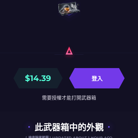
$
14.39
登入
需要授權才能打開武器箱
此武器箱中的外觀
[
檢查賠率範圍
] UPDATED ABOUT 1 HOUR AGO