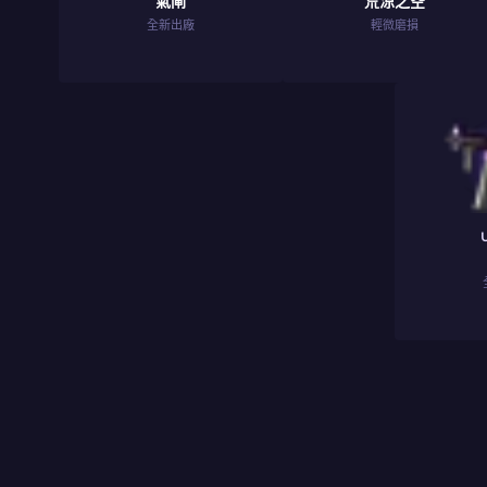
氣閘
荒涼之空
全新出廠
輕微磨損