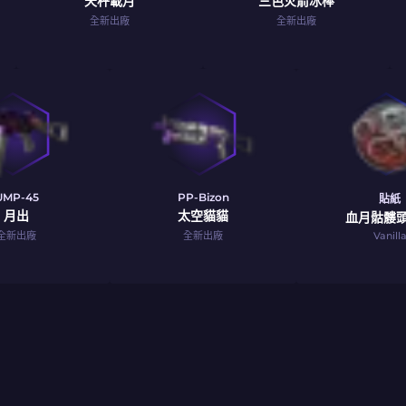
天秤載月
三色火箭冰棒
全新出廠
全新出廠
UMP-45
PP-Bizon
貼紙
月出
太空貓貓
血月骷髏
全新出廠
全新出廠
Vanill