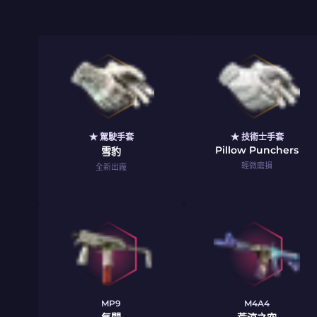
★ 駕駛手套
★ 技術士手套
Pillow Punchers
雪豹
輕微磨損
全新出廠
MP9
M4A4