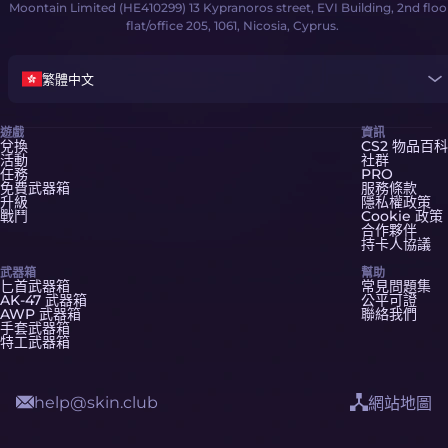
Moontain Limited (HE410299) 13 Kypranoros street, EVI Building, 2nd floo
flat/office 205, 1061, Nicosia, Cyprus.
繁體中文
遊戲
資訊
兌換
CS2 物品百科
活動
社群
任務
PRO
免費武器箱
服務條款
升級
隱私權政策
戰鬥
Cookie 政策
合作夥伴
持卡人協議
武器箱
幫助
匕首武器箱
常見問題集
AK-47 武器箱
公平可證
AWP 武器箱
聯絡我們
手套武器箱
特工武器箱
help@skin.club
網站地圖