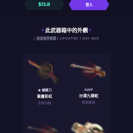
$
13.8
登入
此武器箱中的外觀
[
檢查賠率範圍
] UPDATED 1 DAY AGO
AWP
★ 蝴蝶刀
沙漠九頭蛇
漸層彩虹
輕微磨損
全新出廠