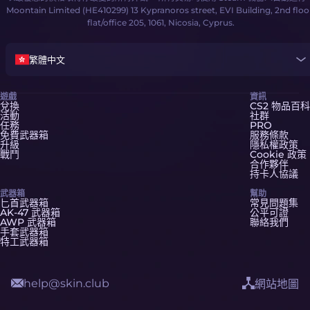
Moontain Limited (HE410299) 13 Kypranoros street, EVI Building, 2nd floo
flat/office 205, 1061, Nicosia, Cyprus.
繁體中文
遊戲
資訊
兌換
CS2 物品百科
活動
社群
任務
PRO
免費武器箱
服務條款
升級
隱私權政策
戰鬥
Cookie 政策
合作夥伴
持卡人協議
武器箱
幫助
匕首武器箱
常見問題集
AK-47 武器箱
公平可證
AWP 武器箱
聯絡我們
手套武器箱
特工武器箱
help@skin.club
網站地圖