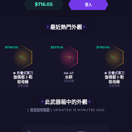
$
716.05
登入
最近熱門外觀
$
1760.00
$
5375.16
$
1760.00
★ 折疊式軍刀
AK-47
★ 折疊式軍刀
伽傌都卜勒
水耕
伽傌都卜勒
祖母綠
全新出廠
祖母綠
全新出廠
全新出廠
此武器箱中的外觀
[
檢查賠率範圍
] UPDATED 15 MINUTES AGO