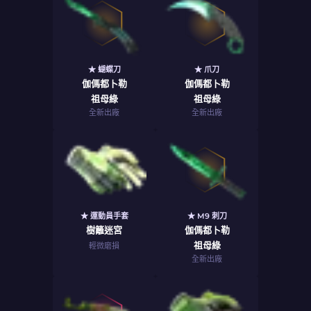
★ 蝴蝶刀
★ 爪刀
伽傌都卜勒
伽傌都卜勒
祖母綠
祖母綠
全新出廠
全新出廠
★ 運動員手套
★ M9 刺刀
樹籬迷宮
伽傌都卜勒
祖母綠
輕微磨損
全新出廠