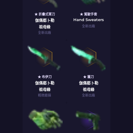
★ 折疊式軍刀
★ 駕駛手套
Hand Sweaters
伽傌都卜勒
全新出廠
祖母綠
全新出廠
★ 布伊刀
★ 獵刀
伽傌都卜勒
伽傌都卜勒
祖母綠
祖母綠
輕微磨損
全新出廠