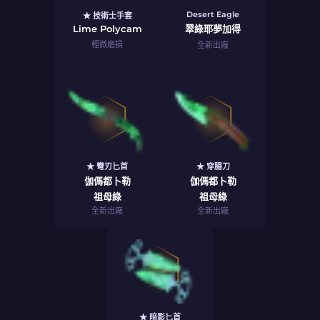
Desert Eagle
★ 技術士手套
Lime Polycam
翠綠耶夢加得
輕微磨損
全新出廠
★ 彎刃匕首
★ 穿腸刀
伽傌都卜勒
伽傌都卜勒
祖母綠
祖母綠
全新出廠
全新出廠
★ 暗影匕首