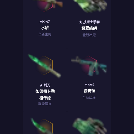
AK-47
★ 技術士手套
水耕
翡翠綠網
全新出廠
全新出廠
M4A4
★ 刺刀
波賽頓
伽傌都卜勒
祖母綠
全新出廠
輕微磨損