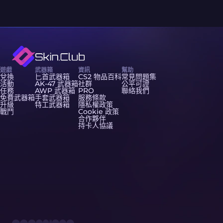
遊戲
武器箱
資訊
幫助
兌換
匕首武器箱
CS2 物品百科
常見問題集
活動
AK-47 武器箱
社群
公平可證
任務
AWP 武器箱
PRO
聯絡我們
免費武器箱
手套武器箱
服務條款
升級
特工武器箱
隱私權政策
戰鬥
Cookie 政策
合作夥伴
持卡人協議