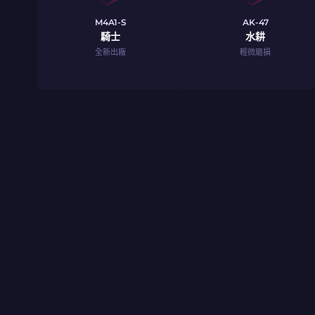
M4A1-S
AK-47
騎士
水耕
全新出廠
輕微磨損