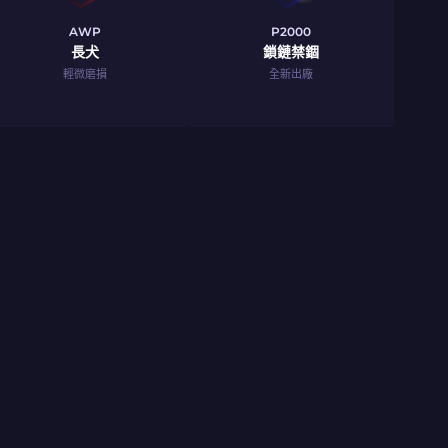
AWP
P2000
長犬
鎖鏈禁錮
輕微磨損
全新出廠