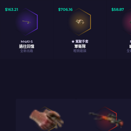
$
163.21
$
706.16
$
58.87
M4A1-S
★ 駕駛手套
過往回憶
軍衛隊
全新出廠
輕微磨損
全