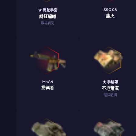
SSG 08
★ 駕駛手套
龍火
緋紅編織
戰場實測
M4A4
★ 手綁帶
掃興者
不毛荒漠
輕微磨損