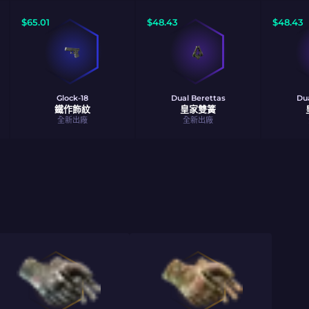
$
65.01
$
48.43
$
48.43
Glock-18
Dual Berettas
Dua
鐵作飾紋
皇家雙簧
全新出廠
全新出廠