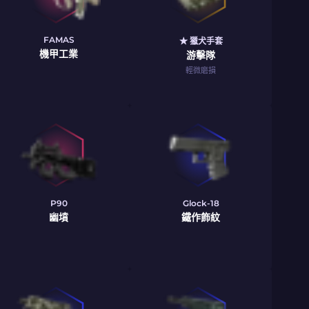
FAMAS
★ 獵犬手套
機甲工業
游擊隊
輕微磨損
P90
Glock-18
幽墳
鐵作飾紋