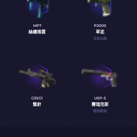
MP7
P2000
絲縷捲雲
草泥
全新出廠
G3SG1
USP-S
螫針
賽瑞克斯
輕微磨損