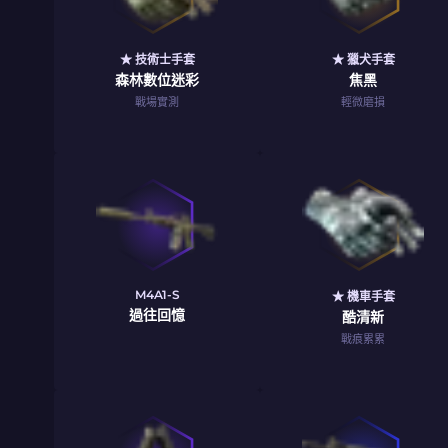
★ 技術士手套
★ 獵犬手套
森林數位迷彩
焦黑
戰場實測
輕微磨損
M4A1-S
★ 機車手套
過往回憶
酷清新
戰痕累累