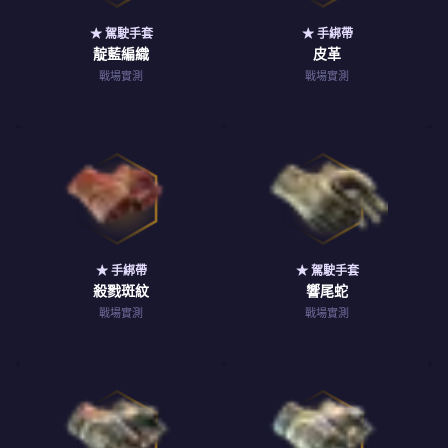
★ 駕駛手套
★ 手綁帶
靛藍編織
皮革
戰場實測
戰場實測
★ 手綁帶
★ 駕駛手套
殺戮斑紋
響尾蛇
戰場實測
戰場實測