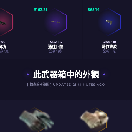
$
163.21
$
65.14
P90
M4A1-S
Glock-18
幽墳
過往回憶
鐵作飾紋
新出廠
全新出廠
全新出廠
此武器箱中的外觀
[
檢查賠率範圍
] UPDATED 23 MINUTES AGO