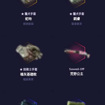
★ 獵犬手套
★ 獵犬手套
蛇吻
銅膚
輕微磨損
戰場實測
Sawed-Off
★ 技術士手套
荒野公主
橘灰基礎款
戰痕累累