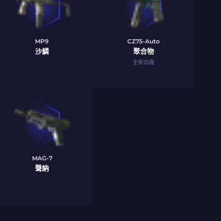
MP9
CZ75-Auto
沙鱗
聚合物
全新出廠
MAG-7
聲納