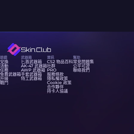
遊戲
武器箱
資訊
幫助
兌換
匕首武器箱
CS2 物品百科
常見問題集
活動
AK-47 武器箱
社群
公平可證
任務
AWP 武器箱
PRO
聯絡我們
免費武器箱
手套武器箱
服務條款
升級
特工武器箱
隱私權政策
戰鬥
Cookie 政策
合作夥伴
持卡人協議