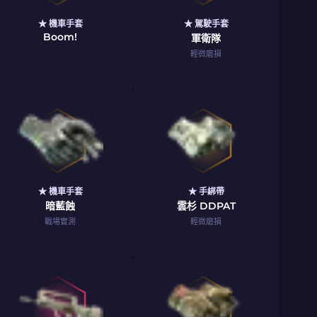
★ 機車手套
★ 駕駛手套
Boom!
軍衛隊
輕微磨損
★ 機車手套
★ 手綁帶
暗藍蝕
雲杉 DDPAT
戰場實測
輕微磨損