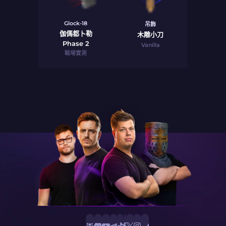
Glock-18
吊飾
伽傌都卜勒
木雕小刀
Phase 2
Vanilla
戰場實測