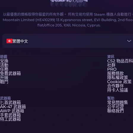
以最優惠的價格取得你最愛的所有外觀。 所有交易均使用 Steam 機器人自動進行
Moontain Limited (HE410299) 13 Kypranoros street, EVI Building, 2nd floo
flat/office 205, 1061, Nicosia, Cyprus.
繁體中文
遊戲
資訊
兌換
CS2 物品百科
活動
社群
任務
PRO
免費武器箱
服務條款
升級
隱私權政策
戰鬥
Cookie 政策
合作夥伴
持卡人協議
武器箱
幫助
匕首武器箱
常見問題集
AK-47 武器箱
公平可證
AWP 武器箱
聯絡我們
手套武器箱
特工武器箱