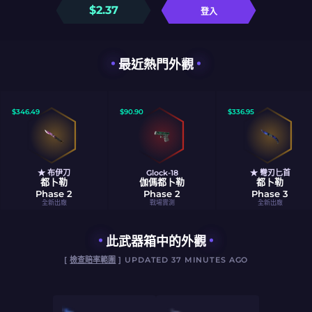
$
2.37
登入
最近熱門外觀
$
346.49
$
90.90
$
336.95
★ 布伊刀
Glock-18
★ 彎刃匕首
都卜勒
伽傌都卜勒
都卜勒
Phase 2
Phase 2
Phase 3
全新出廠
戰場實測
全新出廠
此武器箱中的外觀
[
檢查賠率範圍
] UPDATED 37 MINUTES AGO