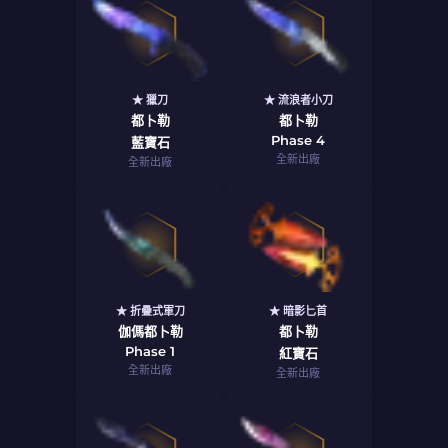
★ 獵刀
★ 流浪者小刀
都卜勒
都卜勒
Phase 4
藍寶石
全新出廠
全新出廠
★ 折疊式軍刀
★ 暗影匕首
伽傌都卜勒
都卜勒
Phase 1
紅寶石
全新出廠
全新出廠