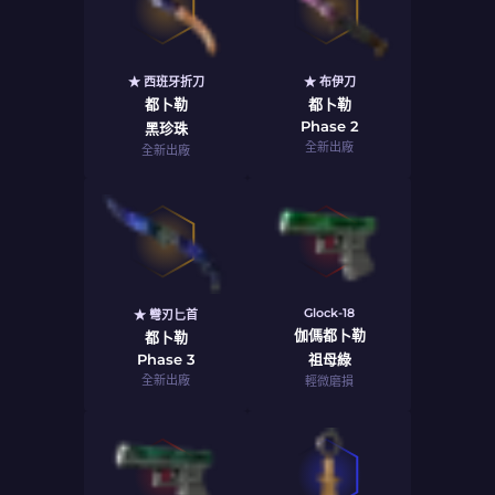
★ 西班牙折刀
★ 布伊刀
都卜勒
都卜勒
Phase 2
黑珍珠
全新出廠
全新出廠
Glock-18
★ 彎刃匕首
伽傌都卜勒
都卜勒
Phase 3
祖母綠
全新出廠
輕微磨損