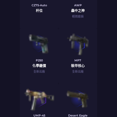
CZ75-Auto
AWP
杆位
蟲中之神
輕微磨損
P250
MP7
化學鏈價
裝甲核心
全新出廠
全新出廠
UMP-45
Desert Eagle