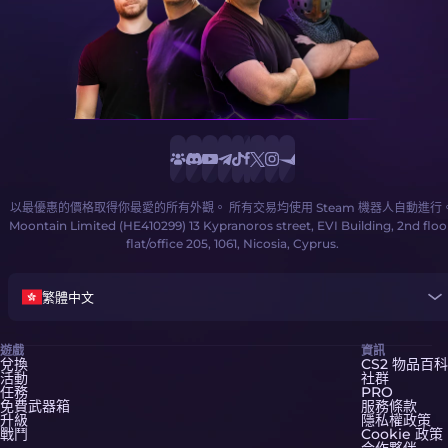
以最優惠的價格取得你最愛的所有外觀。 所有交易均使用 Steam 機器人自動進行
Moontain Limited (HE410299) 13 Kypranoros street, EVI Building, 2nd floo
flat/office 205, 1061, Nicosia, Cyprus.
繁體中文
遊戲
資訊
兌換
CS2 物品百科
活動
社群
任務
PRO
免費武器箱
服務條款
升級
隱私權政策
戰鬥
Cookie 政策