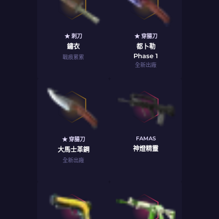
★ 刺刀
★ 穿腸刀
鏽衣
都卜勒
Phase 1
戰痕累累
全新出廠
FAMAS
★ 穿腸刀
神燈精靈
大馬士革鋼
全新出廠