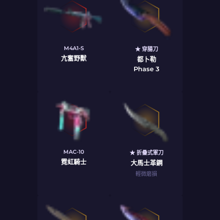
M4A1-S
★ 穿腸刀
亢奮野獸
都卜勒
Phase 3
MAC-10
★ 折疊式軍刀
霓虹騎士
大馬士革鋼
輕微磨損