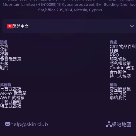
Moontain Limited (HE410299) 13 Kypranoros street, EVI Building, 2nd floo
flat/office 205, 1061, Nicosia, Cyprus.
繁體中文
遊戲
資訊
兌換
CS2 物品百科
活動
社群
任務
PRO
免費武器箱
服務條款
升級
隱私權政策
戰鬥
Cookie 政策
合作夥伴
持卡人協議
武器箱
幫助
匕首武器箱
常見問題集
AK-47 武器箱
公平可證
AWP 武器箱
聯絡我們
手套武器箱
特工武器箱
help@skin.club
網站地圖