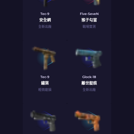
Tec-9
Five-SeveN
安全網
猴子勾當
全新出廠
戰場實測
Tec-9
Glock-18
鏽葉
離世靛痕
輕微磨損
全新出廠