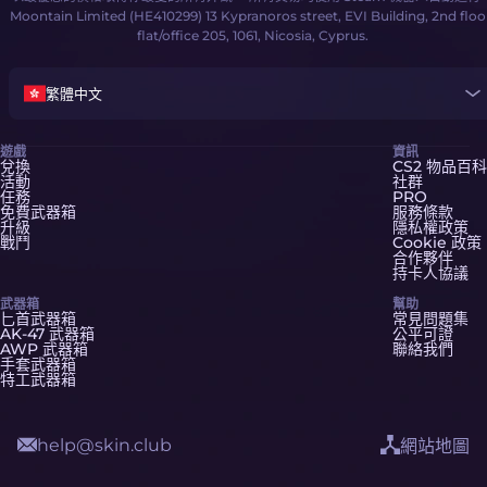
Moontain Limited (HE410299) 13 Kypranoros street, EVI Building, 2nd floo
flat/office 205, 1061, Nicosia, Cyprus.
繁體中文
遊戲
資訊
兌換
CS2 物品百科
活動
社群
任務
PRO
免費武器箱
服務條款
升級
隱私權政策
戰鬥
Cookie 政策
合作夥伴
持卡人協議
武器箱
幫助
匕首武器箱
常見問題集
AK-47 武器箱
公平可證
AWP 武器箱
聯絡我們
手套武器箱
特工武器箱
help@skin.club
網站地圖