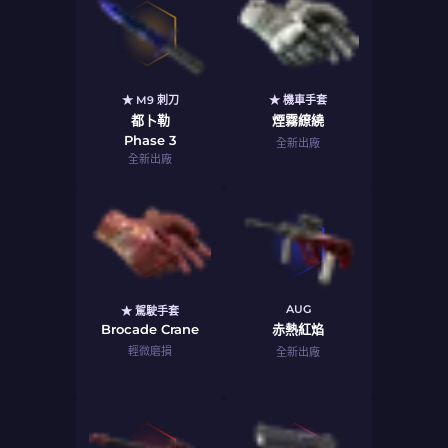
★ M9 刺刀
★ 機車手套
都卜勒
煙霧繚繞
Phase 3
全新出廠
全新出廠
AUG
★ 駕駛手套
Brocade Crane
赤熱紅焰
輕微磨損
全新出廠