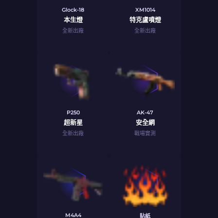
Glock-18
XM1014
本生燈
特克盧噴燈
全新出廠
全新出廠
P250
AK-47
超新星
安全網
全新出廠
戰場實測
M4A4
貼紙