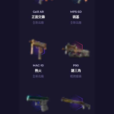
Galil AR
MP5-SD
正面交鋒
硝基
全新出廠
全新出廠
MAC-10
P90
熱火
謎三角
全新出廠
輕微磨損