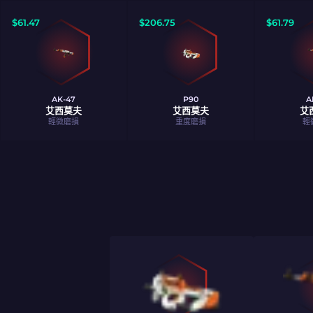
$
61.47
$
206.75
$
61.79
AK-47
P90
A
艾西莫夫
艾西莫夫
艾
輕微磨損
重度磨損
輕