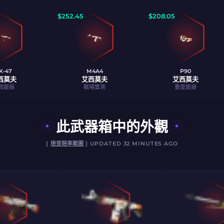
$
252.45
$
208.05
K-47
M4A4
P90
西莫夫
艾西莫夫
艾西莫夫
微磨損
戰場實測
重度磨損
此武器箱中的外觀
[
檢查賠率範圍
] UPDATED 32 MINUTES AGO