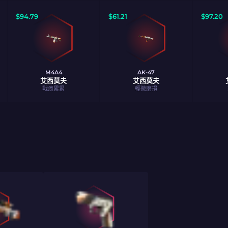
$
94.79
$
61.21
$
97.20
M4A4
AK-47
艾西莫夫
艾西莫夫
戰痕累累
輕微磨損