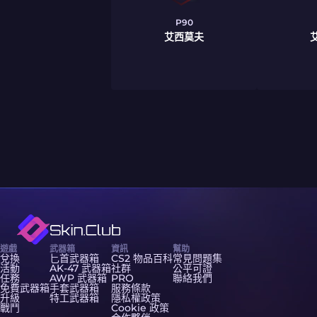
P90
艾西莫夫
遊戲
武器箱
資訊
幫助
兌換
匕首武器箱
CS2 物品百科
常見問題集
活動
AK-47 武器箱
社群
公平可證
任務
AWP 武器箱
PRO
聯絡我們
免費武器箱
手套武器箱
服務條款
升級
特工武器箱
隱私權政策
戰鬥
Cookie 政策