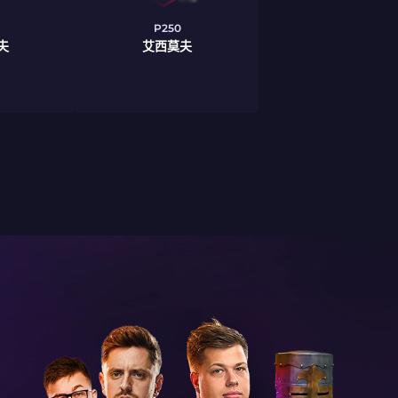
P250
夫
艾西莫夫