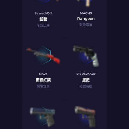
Sawed-Off
MAC-10
Rangeen
紙鶴
輕微磨損
全新出廠
Nova
R8 Revolver
蜜糖紅蘋
握把
戰場實測
輕微磨損