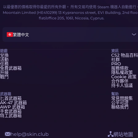
以最優惠的價格取得你最愛的所有外觀。 所有交易均使用 Steam 機器人自動進行
Moontain Limited (HE410299) 13 Kypranoros street, EVI Building, 2nd floo
flat/office 205, 1061, Nicosia, Cyprus.
繁體中文
遊戲
資訊
兌換
CS2 物品百科
活動
社群
任務
PRO
免費武器箱
服務條款
升級
隱私權政策
戰鬥
Cookie 政策
合作夥伴
持卡人協議
武器箱
幫助
匕首武器箱
常見問題集
AK-47 武器箱
公平可證
AWP 武器箱
聯絡我們
手套武器箱
特工武器箱
help@skin.club
網站地圖