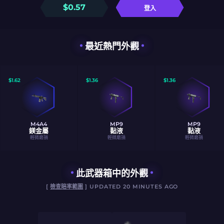
$
0.57
登入
最近熱門外觀
$
1.62
$
1.36
$
1.36
M4A4
MP9
MP9
鎂金屬
黏液
黏液
輕微磨損
輕微磨損
輕微磨損
此武器箱中的外觀
[
檢查賠率範圍
] UPDATED 20 MINUTES AGO