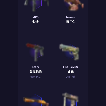
MP9
Negev
黏液
獅子魚
Tec-9
Five-SeveN
重臨戰場
塗鴉
輕微磨損
全新出廠