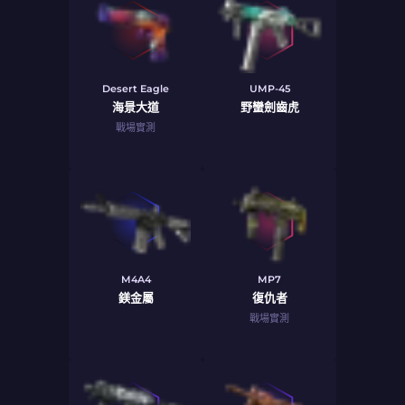
Desert Eagle
UMP-45
海景大道
野蠻劍齒虎
戰場實測
M4A4
MP7
鎂金屬
復仇者
戰場實測