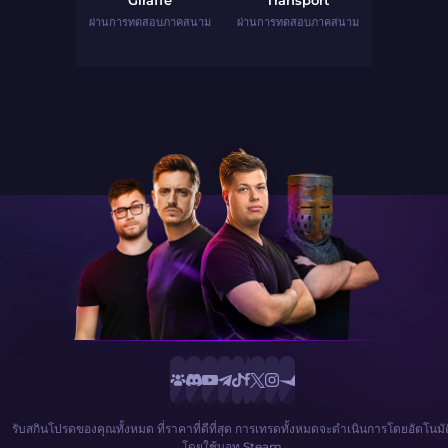
Giraffe
Transport
ผ่านการทดสอบภาคสนาม
ผ่านการทดสอบภาคสนาม
รับสกินโปรดของคุณทั้งหมด ที่ราคาที่ดีที่สุด การเทรดทั้งหมดจะดำเนินการโดยอัตโนมัต
โดยใช้บอท Steam