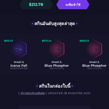
$
212.78
ลงชื่อเข้าใช้
สกินอันดับสูงสุดล่าสุด
$
615.47
$
670.24
$
669.03
M4A1-S
M4A1-S
M4A1-S
Icarus Fell
Blue Phosphor
Blue Phosphor
มีรอยถลอกเล็กน้อย
ใหม่จากโรงงาน
ใหม่จากโรงงาน
สกินในกล่องใบนี้
[
ตรวจสอบช่วงแต้มต่อ
] UPDATED 18 MINUTES AGO