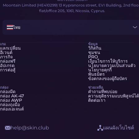
Moontain Limited (HE410299) 13 Kypranoros street, EVI Building, 2nd floo
flat/office 205, 1061, Nicosia, Cyprus.
ไทย
เกม
ข้อมูล
แลกเปลี่ยน
วิกิสกิน
อีเวนต์
ชุมชน
ภารกิจ
PRO
กล่องฟรี
เงื่อนไขการให้บริการ
อัปเกรด
นโยบายความเป็นส่วนตัว
การต่อสู้
นโยบายคุกกี้
พันธมิตร
ข้อตกลงของผู้ถือบัตร
กล่อง
ช่วยเหลือ
กล่องมีด
คำถามที่พบบ่อย
กล่อง AK-47
ความยุติธรรมแบบพิสูจน์ได้
กล่อง AWP
ติดต่อเรา
กล่องถุงมือ
กล่องเอเจนต์
help@skin.club
แผนผังเว็บไซต์