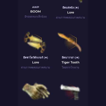
AWP
มีดแล่หนัง (★)
BOOM
Lore
มีรอยถลอกเล็กน้อย
ผ่านการทดสอบภาคสนาม
มีดชาโดว์ดักเกอร์ (★)
มีดนาวาฮา (★)
Lore
Tiger Tooth
ผ่านการทดสอบภาคสนาม
ใหม่จากโรงงาน