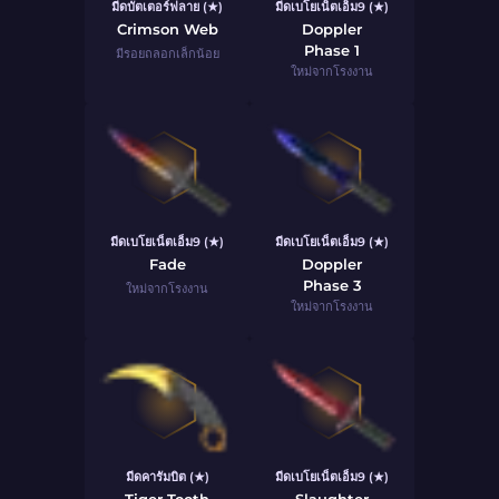
มีดบัตเตอร์ฟลาย (★)
มีดเบโยเน็ตเอ็ม9 (★)
Crimson Web
Doppler
Phase 1
มีรอยถลอกเล็กน้อย
ใหม่จากโรงงาน
มีดเบโยเน็ตเอ็ม9 (★)
มีดเบโยเน็ตเอ็ม9 (★)
Fade
Doppler
Phase 3
ใหม่จากโรงงาน
ใหม่จากโรงงาน
มีดคารัมบิต (★)
มีดเบโยเน็ตเอ็ม9 (★)