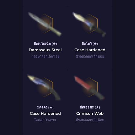
มีดเบโยเน็ต (★)
มีดโบวี (★)
Damascus Steel
Case Hardened
มีรอยถลอกเล็กน้อย
มีรอยถลอกเล็กน้อย
มีดคูครี (★)
มีดเออซุส (★)
Case Hardened
Crimson Web
ใหม่จากโรงงาน
มีรอยถลอกเล็กน้อย