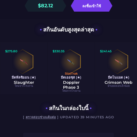
$
82.12
ลงชื่อเข้าใช้
สกินอันดับสูงสุดล่าสุด
$
275.80
$
330.35
$
241.45
StatTrak
มีดฟัลชิออน (★)
มีดเออซุส (★)
มีดโนแมด (★)
Slaughter
Doppler
Crimson Web
ใหม่จากโรงงาน
มีรอยถลอกเล็กน้อย
Phase 3
ใหม่จากโรงงาน
สกินในกล่องใบนี้
[
ตรวจสอบช่วงแต้มต่อ
] UPDATED 39 MINUTES AGO