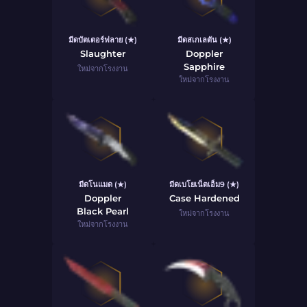
มีดบัตเตอร์ฟลาย (★)
มีดสเกเลตัน (★)
Slaughter
Doppler
Sapphire
ใหม่จากโรงงาน
ใหม่จากโรงงาน
มีดโนแมด (★)
มีดเบโยเน็ตเอ็ม9 (★)
Doppler
Case Hardened
Black Pearl
ใหม่จากโรงงาน
ใหม่จากโรงงาน