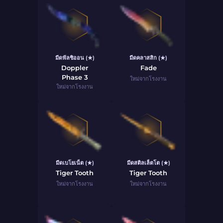
มีดฟัลชิออน (★)
มีดคลาสสิก (★)
Doppler
Fade
Phase 3
ใหม่จากโรงงาน
ใหม่จากโรงงาน
มีดเบโยเน็ต (★)
มีดสติลเล็ตโต (★)
Tiger Tooth
Tiger Tooth
ใหม่จากโรงงาน
ใหม่จากโรงงาน