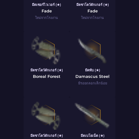
มีดเซอร์ไวเวอร์ (★)
มีดชาโดว์ดักเกอร์ (★)
Fade
Fade
ใหม่จากโรงงาน
ใหม่จากโรงงาน
มีดชาโดว์ดักเกอร์ (★)
มีดพับ (★)
Boreal Forest
Damascus Steel
มีรอยถลอกเล็กน้อย
มีดชาโดว์ดักเกอร์ (★)
มีดเบโยเน็ต (★)