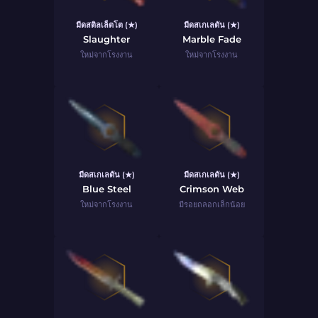
มีดสติลเล็ตโต (★)
มีดสเกเลตัน (★)
Slaughter
Marble Fade
ใหม่จากโรงงาน
ใหม่จากโรงงาน
มีดสเกเลตัน (★)
มีดสเกเลตัน (★)
Blue Steel
Crimson Web
ใหม่จากโรงงาน
มีรอยถลอกเล็กน้อย