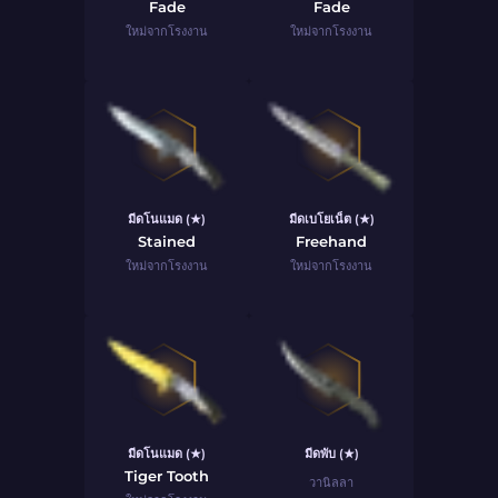
Fade
Fade
ใหม่จากโรงงาน
ใหม่จากโรงงาน
มีดโนแมด (★)
มีดเบโยเน็ต (★)
Stained
Freehand
ใหม่จากโรงงาน
ใหม่จากโรงงาน
มีดโนแมด (★)
มีดพับ (★)
Tiger Tooth
วานิลลา