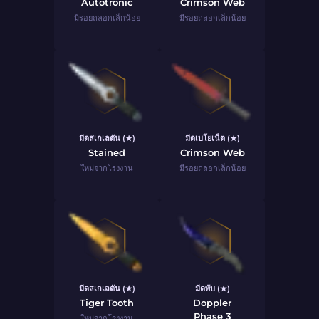
Autotronic
Crimson Web
มีรอยถลอกเล็กน้อย
มีรอยถลอกเล็กน้อย
มีดสเกเลตัน (★)
มีดเบโยเน็ต (★)
Stained
Crimson Web
ใหม่จากโรงงาน
มีรอยถลอกเล็กน้อย
มีดสเกเลตัน (★)
มีดพับ (★)
Tiger Tooth
Doppler
Phase 3
ใหม่จากโรงงาน