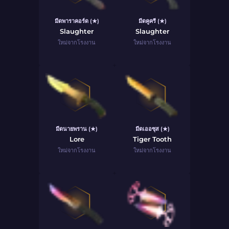
มีดพาราคอร์ด (★)
มีดคูครี (★)
Slaughter
Slaughter
ใหม่จากโรงงาน
ใหม่จากโรงงาน
มีดนายพราน (★)
มีดเออซุส (★)
Lore
Tiger Tooth
ใหม่จากโรงงาน
ใหม่จากโรงงาน