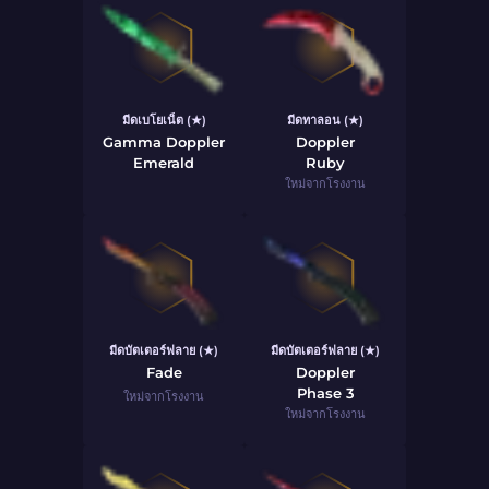
มีดเบโยเน็ต (★)
มีดทาลอน (★)
Gamma Doppler
Doppler
Emerald
Ruby
ใหม่จากโรงงาน
มีดบัตเตอร์ฟลาย (★)
มีดบัตเตอร์ฟลาย (★)
Fade
Doppler
Phase 3
ใหม่จากโรงงาน
ใหม่จากโรงงาน