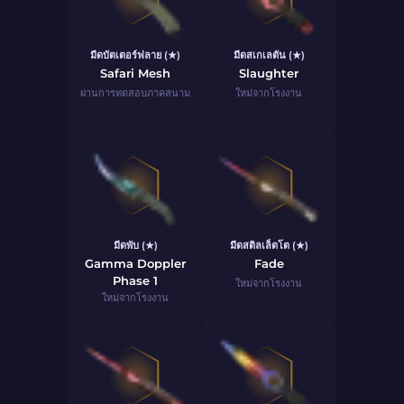
มีดบัตเตอร์ฟลาย (★)
มีดสเกเลตัน (★)
Safari Mesh
Slaughter
ผ่านการทดสอบภาคสนาม
ใหม่จากโรงงาน
มีดพับ (★)
มีดสติลเล็ตโต (★)
Gamma Doppler
Fade
Phase 1
ใหม่จากโรงงาน
ใหม่จากโรงงาน