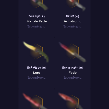
มีดเออซุส (★)
มีดโบวี (★)
Marble Fade
Autotronic
ใหม่จากโรงงาน
ใหม่จากโรงงาน
มีดฟัลชิออน (★)
มีดพาราคอร์ด (★)
Lore
Fade
ใหม่จากโรงงาน
ใหม่จากโรงงาน