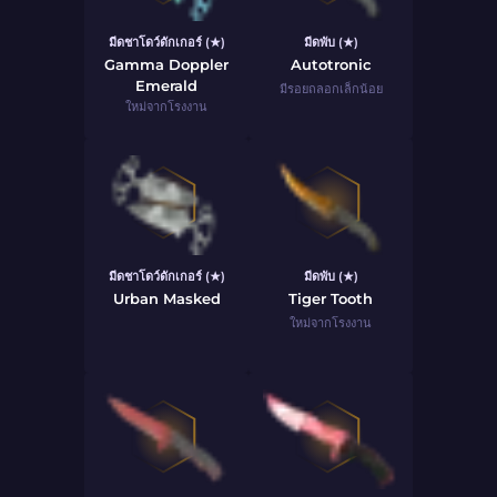
มีดชาโดว์ดักเกอร์ (★)
มีดพับ (★)
Gamma Doppler
Autotronic
Emerald
มีรอยถลอกเล็กน้อย
ใหม่จากโรงงาน
มีดชาโดว์ดักเกอร์ (★)
มีดพับ (★)
Urban Masked
Tiger Tooth
ใหม่จากโรงงาน