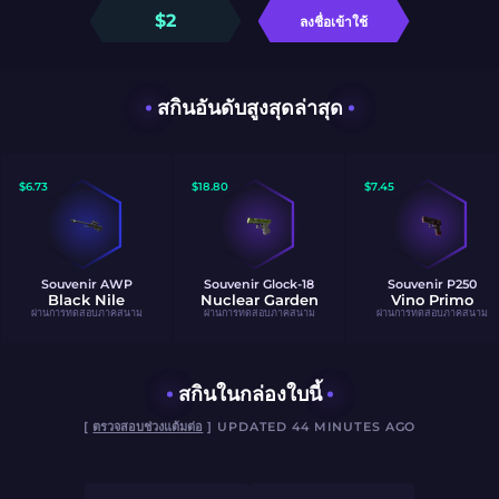
$
2
ลงชื่อเข้าใช้
สกินอันดับสูงสุดล่าสุด
$
6.73
$
18.80
$
7.45
Souvenir
AWP
Souvenir
Glock-18
Souvenir
P250
Black Nile
Nuclear Garden
Vino Primo
ผ่านการทดสอบภาคสนาม
ผ่านการทดสอบภาคสนาม
ผ่านการทดสอบภาคสนาม
สกินในกล่องใบนี้
[
ตรวจสอบช่วงแต้มต่อ
] UPDATED 44 MINUTES AGO