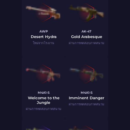
AWP
AK-47
Desert Hydra
Gold Arabesque
ใหม่จากโรงงาน
ผ่านการทดสอบภาคสนาม
M4A1-S
M4A1-S
Welcome to the
Imminent Danger
Jungle
ผ่านการทดสอบภาคสนาม
ผ่านการทดสอบภาคสนาม