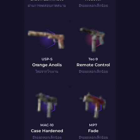
ผ่านการทดสอบภาคสนาม
มีรอยถลอกเล็กน้อย
USP-S
Tec-9
Orange Anolis
Remote Control
ใหม่จากโรงงาน
มีรอยถลอกเล็กน้อย
MAC-10
MP7
Case Hardened
Fade
มีรอยถลอกเล็กน้อย
มีรอยถลอกเล็กน้อย