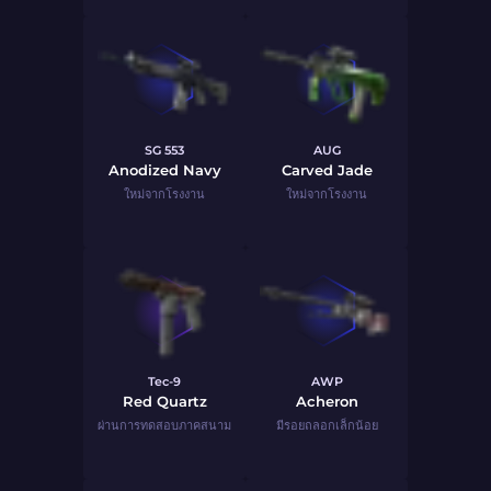
SG 553
AUG
Anodized Navy
Carved Jade
ใหม่จากโรงงาน
ใหม่จากโรงงาน
Tec-9
AWP
Red Quartz
Acheron
ผ่านการทดสอบภาคสนาม
มีรอยถลอกเล็กน้อย