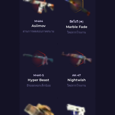
M4A4
มีดโบวี (★)
Asiimov
Marble Fade
ผ่านการทดสอบภาคสนาม
ใหม่จากโรงงาน
M4A1-S
AK-47
Hyper Beast
Nightwish
มีรอยถลอกเล็กน้อย
ใหม่จากโรงงาน