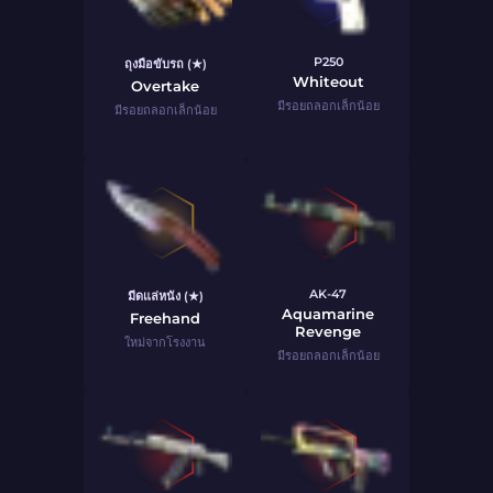
P250
ถุงมือขับรถ (★)
Whiteout
Overtake
มีรอยถลอกเล็กน้อย
มีรอยถลอกเล็กน้อย
AK-47
มีดแล่หนัง (★)
Aquamarine
Freehand
Revenge
ใหม่จากโรงงาน
มีรอยถลอกเล็กน้อย