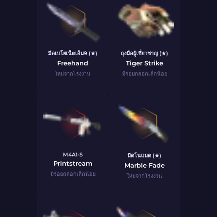
มีดเบโยเน็ตเอ็ม9 (★)
ถุงมือผู้เชี่ยวชาญ (★)
Freehand
Tiger Strike
ใหม่จากโรงงาน
มีรอยถลอกเล็กน้อย
M4A1-S
มีดโนแมด (★)
Printstream
Marble Fade
มีรอยถลอกเล็กน้อย
ใหม่จากโรงงาน