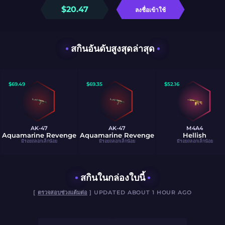
$
20.47
ลงชื่อเข้าใช้
สกินอันดับสูงสุดล่าสุด
$
69.49
$
69.35
$
52.16
AK-47
AK-47
M4A4
Aquamarine Revenge
Aquamarine Revenge
Hellish
มีรอยถลอกเล็กน้อย
มีรอยถลอกเล็กน้อย
มีรอยถลอกเล็กน้อย
สกินในกล่องใบนี้
[
ตรวจสอบช่วงแต้มต่อ
] UPDATED ABOUT 1 HOUR AGO